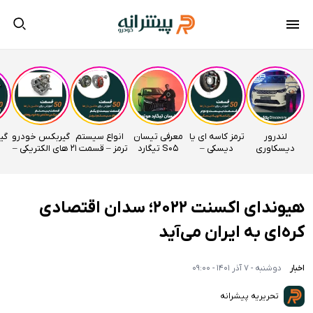
لندرور
ترمز کاسه ای یا
معرفی تیسان
انواع سیستم
گیربکس خودرو
دیسکاوری
دیسکی –
S05 تیگارد
ترمز – قسمت 21
های الکتریکی –
وارداتی
قسمت 22
موتور
اتوآکادمی
قسمت 20
راساموتور
اتوآکادمی
اتوآکادمی
هیوندای اکسنت ۲۰۲۲؛ سدان اقتصادی
کره‌ای به ایران می‌آید
اخبار
دوشنبه - 7 آذر 1401 - 09:00
تحریریه پیشرانه