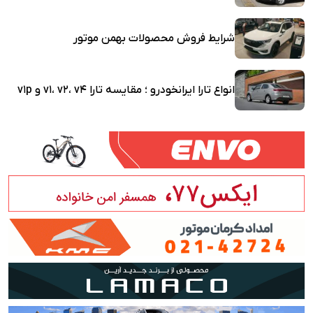
شرایط فروش محصولات بهمن موتور
انواع تارا ایرانخودرو ؛ مقایسه تارا v1، v2، v4 و v1p