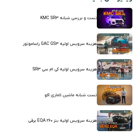
تست و بررسی شبانه KMC SR3
هزینه سرویس اولیه GAC GS3 راساموتور
هزینه سرویس اولیه کی ام سی SR3
تست شبانه ماشین لاماری اکو
هزینه سرویس اولیه بنز EQA 260 برقی