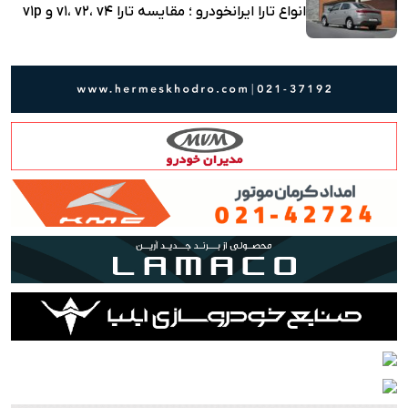
انواع تارا ایرانخودرو ؛ مقایسه تارا v1، v2، v4 و v1p