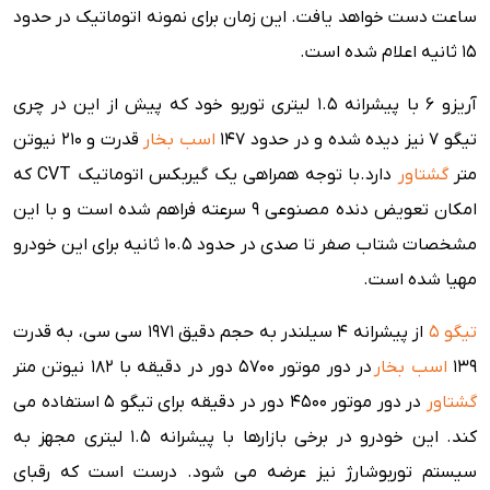
ساعت دست خواهد یافت. این زمان برای نمونه اتوماتیک در حدود
15 ثانیه اعلام شده است.
آریزو 6 با پیشرانه 1.5 لیتری توربو خود که پیش از این در چری
تیگو 7 نیز دیده شده و در حدود 147
اسب بخار
قدرت و 210 نیوتن
متر
گشتاور
دارد.با توجه همراهی یک گیربکس اتوماتیک CVT که
امکان تعویض دنده مصنوعی 9 سرعته فراهم شده است و با این
مشخصات شتاب صفر تا صدی در حدود 10.5 ثانیه برای این خودرو
مهیا شده است.
تیگو 5
از پیشرانه 4 سیلندر به حجم دقیق 1971 سی سی، به قدرت
139
اسب بخار
در دور موتور 5700 دور در دقیقه با 182 نیوتن متر
گشتاور
در دور موتور 4500 دور در دقیقه برای تیگو 5 استفاده می
کند. این خودرو در برخی بازارها با پیشرانه 1.5 لیتری مجهز به
سیستم توربوشارژ نیز عرضه می شود. درست است که رقبای