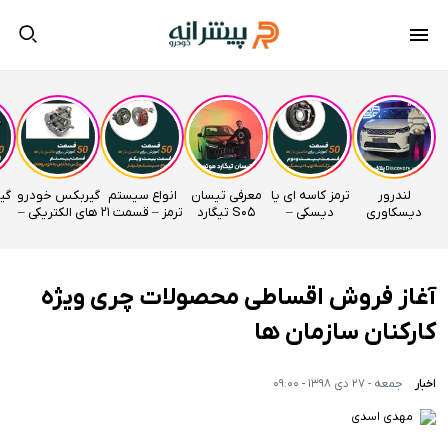
لندرور
ترمز کاسه ای یا
معرفی تیسان
انواع سیستم
گیربکس خودرو
دیسکاوری
دیسکی –
S05 تیگارد
ترمز – قسمت 21
های الکتریکی –
وارداتی
قسمت 22
موتور
اتوآکادمی
قسمت 20
راساموتور
اتوآکادمی
اتوآکادمی
آغاز فروش اقساطی محصولات چری ویژه
کارکنان سازمان ها
اخبار
جمعه - 27 دی 1398 - 09:00
مهدی اسدی