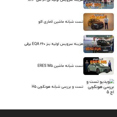
تست شبانه ماشین لاماری اکو
هزینه سرویس اولیه بنز EQA 260 برقی
تست شبانه ماشین ERES M5
تست و بررسی شبانه هونگچی H5