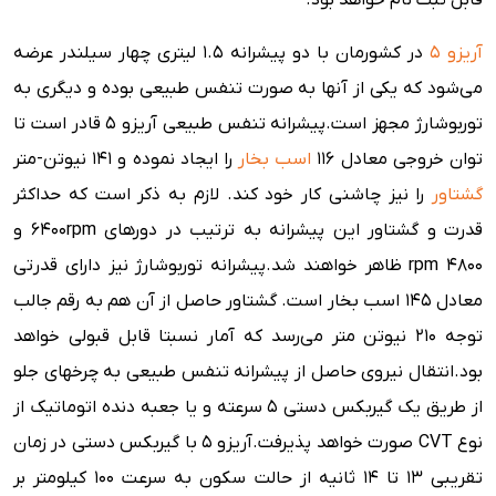
قابل ثبت نام خواهد بود.
آریزو 5
در کشورمان با دو پیشرانه 1.5 لیتری چهار سیلندر عرضه
می‌شود که یکی از آنها به صورت تنفس طبیعی بوده و دیگری به
توربوشارژ مجهز است.پیشرانه تنفس طبیعی آریزو 5 قادر است تا
توان خروجی معادل 116
اسب بخار
را ایجاد نموده و 141 نیوتن-متر
گشتاور
را نیز چاشنی کار خود کند. لازم به ذکر است که حداکثر
قدرت و گشتاور این پیشرانه به ترتیب در دورهای 6400rpm و
4800 rpm ظاهر خواهند شد.پیشرانه توربوشارژ نیز دارای قدرتی
معادل ۱۴۵ اسب بخار است. گشتاور حاصل از آن هم به رقم جالب
توجه ۲۱۰ نیوتن متر می‌رسد که آمار نسبتا قابل قبولی خواهد
بود.انتقال نیروی حاصل از پیشرانه تنفس طبیعی به چرخهای جلو
از طریق یک گیربکس دستی ۵ سرعته و یا جعبه دنده اتوماتیک از
نوع CVT صورت خواهد پذیرفت.آریزو 5 با گیربکس دستی در زمان
تقریبی ۱۳ تا ۱۴ ثانیه از حالت سکون به سرعت ۱۰۰ کیلومتر بر