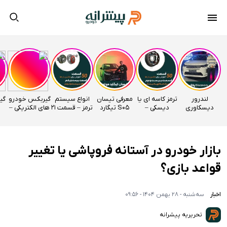
لندرور
ترمز کاسه ای یا
معرفی تیسان
انواع سیستم
گیربکس خودرو
دیسکاوری
دیسکی –
S05 تیگارد
ترمز – قسمت 21
های الکتریکی –
وارداتی
قسمت 22
موتور
اتوآکادمی
قسمت 20
راساموتور
اتوآکادمی
اتوآکادمی
بازار خودرو در آستانه فروپاشی یا تغییر
قواعد بازی؟
اخبار
سه‌شنبه - 28 بهمن 1404 - 09:56
تحریریه پیشرانه