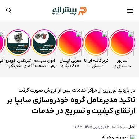
لندرور
ترمز کاسه ای یا
معرفی تیسان
انواع سیستم
گیربکس خودرو
دیسکاوری
دیسکی –
S05 تیگارد
ترمز – قسمت 21
های الکتریکی –
وارداتی
قسمت 22
موتور
اتوآکادمی
قسمت 20
راساموتور
اتوآکادمی
اتوآکادمی
در بازدید نوروزی از مراکز خدمات پس از فروش صورت گرفت؛
تأکید مدیرعامل گروه خودروسازی سایپا بر
ارتقای کیفیت و تسریع در خدمات
اخبار
پنجشنبه - 6 فروردین 1405 - 10:43
تحریریه پیشرانه