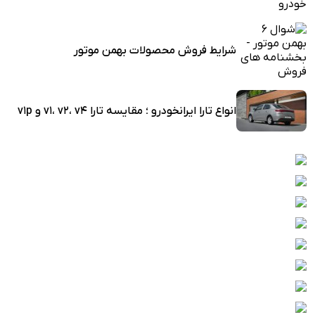
شرایط فروش محصولات بهمن موتور
انواع تارا ایرانخودرو ؛ مقایسه تارا v1، v2، v4 و v1p