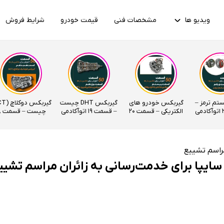
ویدیو ها
مشخصات فنی
قیمت خودرو
شرایط فروش
ستم ترمز –
گیربکس خودرو های
گیربکس DHT چیست
الکتریکی – قسمت 20
– قسمت 19 اتوآکادمی
چیس
اتوآکادمی
اتوآکادمی
سایپا برای خدمت‌رسانی به زائران مراسم تشیی