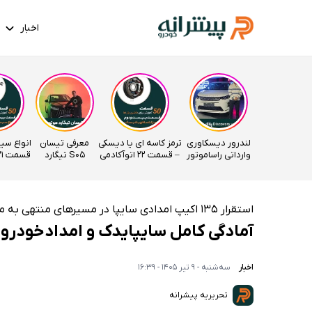
اخبار
لندرور دیسکاوری
ترمز کاسه ای یا دیسکی
معرفی تیسان
انواع سی
وارداتی راساموتور
– قسمت 22 اتوآکادمی
S05 تیگارد
قسمت 21 اتوآکادمی
موتور
استقرار ۱۳۵ اکیپ امدادی سایپا در مسیرهای منتهی به مراسم تشییع
آمادگی کامل سایپایدک و امدادخودرو 
اخبار
سه‌شنبه - 9 تیر 1405 - 16:39
تحریریه پیشرانه