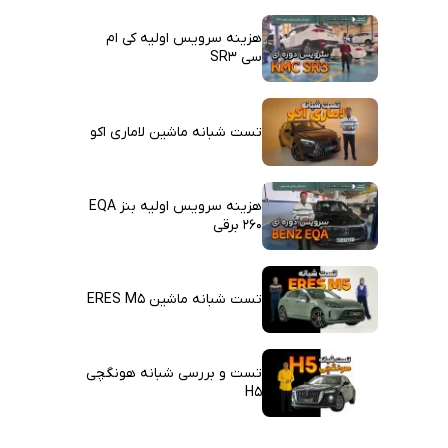
هزینه سرویس اولیه کی ام
سی SR3
تست شبانه ماشین لاماری اکو
هزینه سرویس اولیه بنز EQA
260 برقی
تست شبانه ماشین ERES M5
تست و بررسی شبانه هونگچی
H5