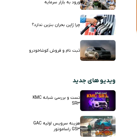
ورود به بازار سرمایه
چرا ژاپن بحران بنزین ندارد؟
ثبت نام و فروش کوشاخودرو
ویدیو های جدید
تست و بررسی شبانه KMC
SR3
هزینه سرویس اولیه GAC
GS3 راساموتور