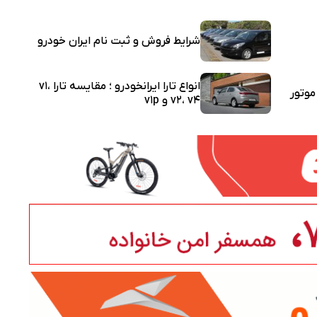
شرایط فروش و ثبت نام ایران خودرو
انواع تارا ایرانخودرو ؛ مقایسه تارا v1،
وتور
v2، v4 و v1p