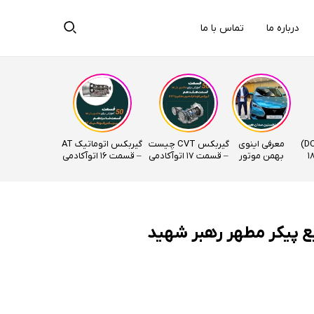
درباره ما
تماس با ما
گیربکس دوکلاچ (DCT)
معرفی اینوی
گیربکس CVT چیست
گیربکس اتوماتیک AT
ت – قسمت 18
بهمن موتور
– قسمت 17 اتوآکادمی
– قسمت ۱۶ اتوآکادمی
ع پیکر مطهر رهبر شهید