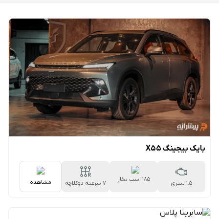
بایک بیجینگ X55
185 اسب بخار
مشاهده
1.5 لیتری
۷ سرعته دوکلاچه
تر