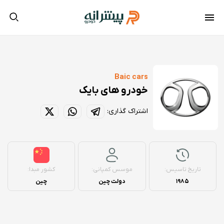
Baic cars
خودرو های بایک
اشتراک گذاری:
تاریخ تاسیس:
موسس کمپانی:
کشور مبدا:
1985
دولت چین
چین