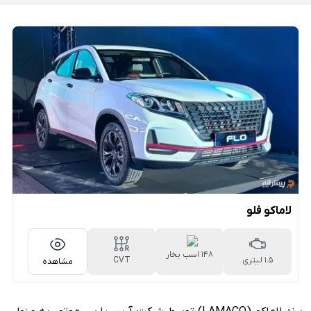
لاماکو فلو
148 اسب بخار
1.5 لیتری
CVT
مشاهده