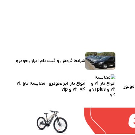
شرایط فروش و ثبت نام ایران خودرو
انواع تارا ایرانخودرو ؛ مقایسه تارا v1،
وتور
v2، v4 و v1p