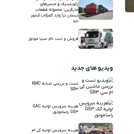
ژئوپلیتیک و مسیرهای
جایگزین؛ محموله قطعات
نیسان ترا وارد گمرکات کشور
شد
فروش و ثبت نام سیبا موتور
ویدیو های جدید
تست و بررسی شبانه KMC
SR3
هزینه سرویس اولیه GAC
GS3 راساموتور
هزینه سرویس اولیه کی ام