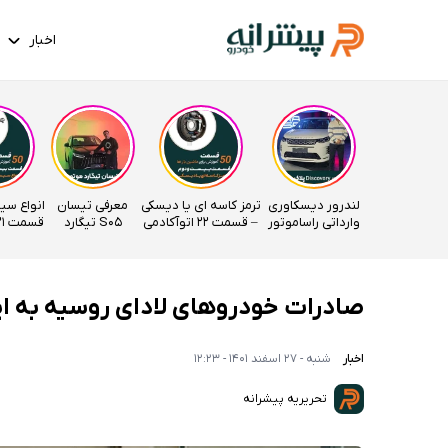
اخبار
لندرور دیسکاوری
ترمز کاسه ای یا دیسکی
معرفی تیسان
انواع سی
وارداتی راساموتور
– قسمت 22 اتوآکادمی
S05 تیگارد
قسمت 21 اتوآکادمی
موتور
صادرات خودروهای لادای روسیه به ای
اخبار
شنبه - 27 اسفند 1401 - 12:23
تحریریه پیشرانه