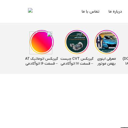
درباره ما
تماس با ما
گیربکس دوکلاچ (DCT)
معرفی اینوی
گیربکس CVT چیست
گیربکس اتوماتیک AT
ت – قسمت 18
بهمن موتور
– قسمت 17 اتوآکادمی
– قسمت ۱۶ اتوآکادمی