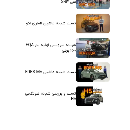
سی SR3
تست شبانه ماشین لاماری اکو
هزینه سرویس اولیه بنز EQA
260 برقی
تست شبانه ماشین ERES M5
تست و بررسی شبانه هونگچی
H5