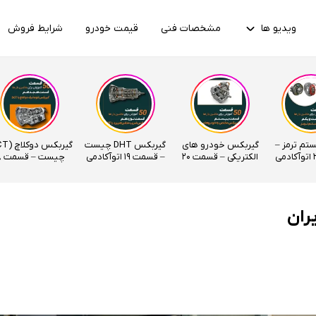
ویدیو ها
مشخصات فنی
قیمت خودرو
شرایط فروش
ستم ترمز –
گیربکس خودرو های
گیربکس DHT چیست
الکتریکی – قسمت 20
– قسمت 19 اتوآکادمی
چیس
اتوآکادمی
اتوآکادمی
ران