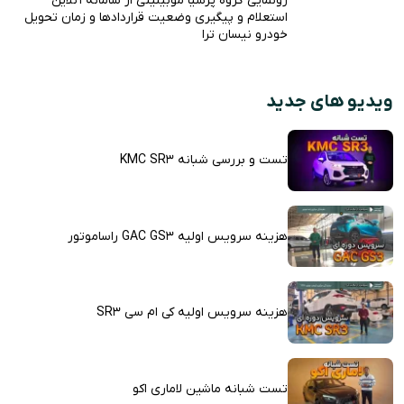
رونمایی گروه پرشیا موبیلیتی از سامانه آنلاین
استعلام و پیگیری وضعیت قراردادها و زمان تحویل
خودرو نیسان ترا
ویدیو های جدید
تست و بررسی شبانه KMC SR3
هزینه سرویس اولیه GAC GS3 راساموتور
هزینه سرویس اولیه کی ام سی SR3
تست شبانه ماشین لاماری اکو