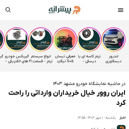
لندرور
ترمز کاسه ای یا
معرفی تیسان
انواع سیستم
گیربکس خودرو
دیسکاوری
دیسکی –
S05 تیگارد
ترمز – قسمت 21
های الکتریکی –
وارداتی
قسمت 22
موتور
اتوآکادمی
قسمت 20
راساموتور
اتوآکادمی
اتوآکادمی
در حاشیه نمایشگاه خودرو مشهد 1403
ایران روور خیال خریداران وارداتی را راحت
کرد
اخبار
یکشنبه - 1 مهر 1403 - 13:55