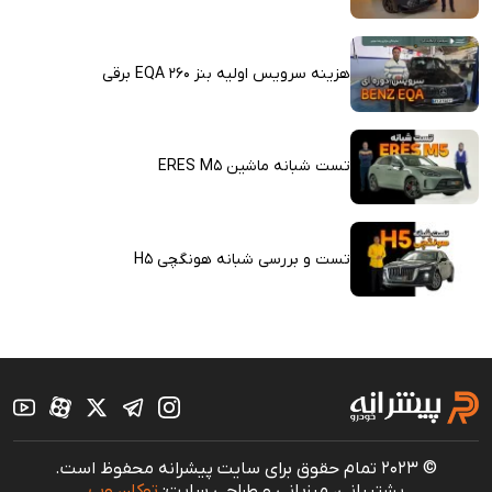
هزینه سرویس اولیه بنز EQA 260 برقی
تست شبانه ماشین ERES M5
تست و بررسی شبانه هونگچی H5
© 2023 تمام حقوق برای سایت پیشرانه محفوظ است.
پشتیبانی، میزبانی و طراحی سایت:
توکان وب