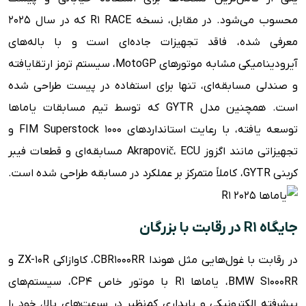
محسوب می‌شود. در مقابل، نسخه R1 RACE که در سال ۲۰۲۵
معرفی شده، فاقد تجهیزات جاده‌ای است و با باله‌های
آیرودینامیکی مشابه موتورهای MotoGP، سیستم ترمز ارتقایافته
و صندلی مسابقه‌ای، تنها برای استفاده در پیست طراحی شده
است. همچنین مدل GYTR که توسط تیم مسابقات یاماها
توسعه یافته، با رعایت استانداردهای FIM Superstock 1000 و
تجهیزاتی مانند اگزوز Akrapovič، ECU مسابقه‌ای و قطعات فیبر
کربنی GYTR، کاملاً متمرکز بر عملکرد در مسابقه طراحی شده است.
جایگاه R1 در رقابت با بزرگان
در رقابت با غول‌هایی مثل هوندا CBR1000RR، کاوازاکی ZX-10R و
BMW S1000RR، یاماها R1 با موتور خاص CP4، سیستم‌های
پیشرفته الکترونیکی و پایداری کم‌نظیر در سرعت‌های بالا، خود را