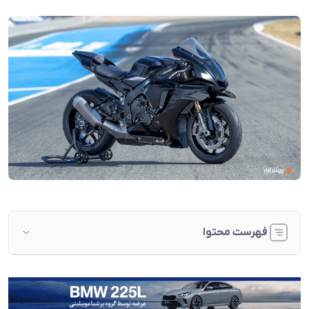
فهرست محتوا
مسیر تکامل ؛ از آغاز تا امروز
موتور CP4؛ قلب تپنده‌ای بی‌رقیب