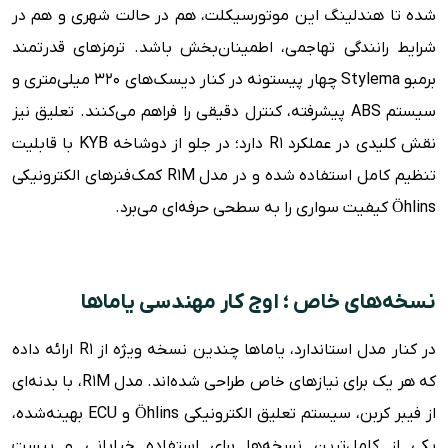
شده تا هندلینگ این موتورسیکلت، هم در حالت شهری و هم در
شرایط رانندگی تهاجمی، اطمینان‌بخش باشد. ترمزهای قدرتمند
برمبو Stylema چهار پیستونه در کنار دیسک‌های ۳۲۰ میلی‌متری و
سیستم ABS پیشرفته، کنترل دقیقی را فراهم می‌کنند. تعلیق نیز
نقش کلیدی در عملکرد R1 دارد؛ در جلو از دوشاخه KYB با قابلیت
تنظیم کامل استفاده شده و در مدل R1M کمک‌فنرهای الکترونیکی
Öhlins کیفیت سواری را به سطحی حرفه‌ای می‌برد.
نسخه‌های خاص ؛ اوج کار مهندسی یاماها
در کنار مدل استاندارد، یاماها چندین نسخه ویژه از R1 ارائه داده
که هر یک برای نیازهای خاص طراحی شده‌اند. مدل R1M، با بدنه‌ای
از فیبر کربن، سیستم تعلیق الکترونیکی Öhlins و ECU بهینه‌شده،
یکی از کامل‌ترین نسخه‌ها برای استفاده خیابانی و پیست