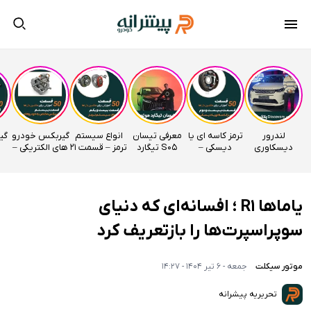
لندرور
ترمز کاسه ای یا
معرفی تیسان
انواع سیستم
گیربکس خودرو
دیسکاوری
دیسکی –
S05 تیگارد
ترمز – قسمت 21
های الکتریکی –
وارداتی
قسمت 22
موتور
اتوآکادمی
قسمت 20
راساموتور
اتوآکادمی
اتوآکادمی
یاماها R1 ؛ افسانه‌ای که دنیای
سوپراسپرت‌ها را بازتعریف کرد
موتور سیکلت
جمعه - 6 تیر 1404 - 14:27
تحریریه پیشرانه