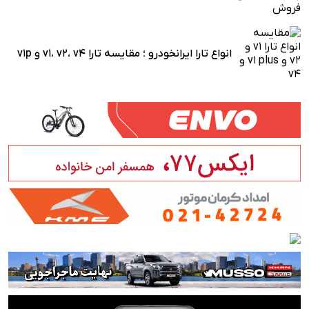
انواع تارا ایرانخودرو ؛ مقایسه تارا v1، v2، v4 و v1p