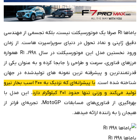
فناوری‌هایی از پیست مسابقه تا خیابان
نسخه‌های خاص ؛ اوج کار مهندسی یاماها
جایگاه R1 در رقابت با بزرگان
یاماها R1 صرفا یک موتورسیکلت نیست، بلکه تجسمی از مهندسی
آینده R1 ؛ تمرکز بر پیست، خداحافظی با خیابان؟
دقیق ژاپنی و نماد تحول در دنیای سوپراسپرت هاست. از زمان
سخن پایانی؛ اسطوره‌ای جاودان
ورود نخستین مدل این موتورسیکلت در سال ۱۹۹۸، R1 همواره
مرزهای فناوری، سرعت و طراحی را جابجا کرده و به عنوان یکی از
قدرتمندترین و پیشرفته ترین نمونه های تولیدشده در جهان
شناخته شده است.
با پیشرانه‌ای که نزدیک به ۲۰۰ اسب بخار نیرو
تولید می‌کند و وزنی تنها حدود ۲۰۱ کیلوگرم دارد
، این مدل با
بهره‌گیری از فناوری‌های مسابقات MotoGP، تجربه‌ای فراتر از
هیجان را به راننده ارائه میدهد.
یاماها R1 1998