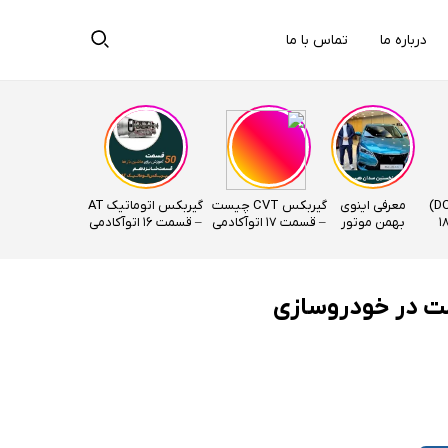
درباره ما
تماس با ما
گیربکس دوکلاچ (DCT)
معرفی اینوی
گیربکس CVT چیست
گیربکس اتوماتیک AT
ت – قسمت 18
بهمن موتور
– قسمت 17 اتوآکادمی
– قسمت ۱۶ اتوآکادمی
لت در خودروسازی