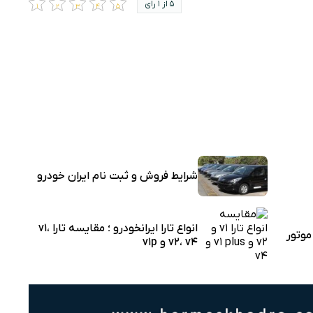
5 از 1 رای
شرایط فروش و ثبت نام ایران خودرو
انواع تارا ایرانخودرو ؛ مقایسه تارا v1،
وتور
v2، v4 و v1p