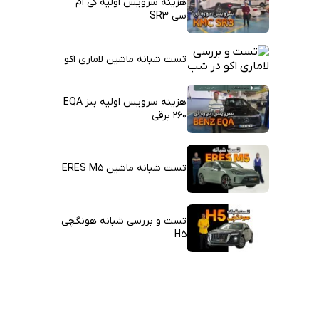
هزینه سرویس اولیه کی ام
سی SR3
تست شبانه ماشین لاماری اکو
هزینه سرویس اولیه بنز EQA
260 برقی
تست شبانه ماشین ERES M5
تست و بررسی شبانه هونگچی
H5