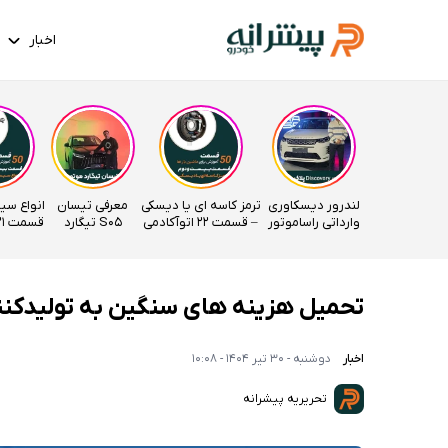
اخبار
لندرور دیسکاوری
ترمز کاسه ای یا دیسکی
معرفی تیسان
انواع سی
وارداتی راساموتور
– قسمت 22 اتوآکادمی
S05 تیگارد
قسمت 21 اتوآکادمی
موتور
تحمیل هزینه های سنگین به تولیدکنن
اخبار
دوشنبه - 30 تیر 1404 - 10:08
تحریریه پیشرانه