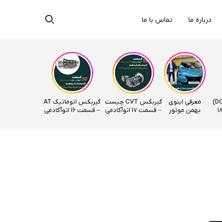
درباره ما
تماس با ما
گیربکس دوکلاچ (DCT)
معرفی اینوی
گیربکس CVT چیست
گیربکس اتوماتیک AT
ت – قسمت 18
بهمن موتور
– قسمت 17 اتوآکادمی
– قسمت ۱۶ اتوآکادمی