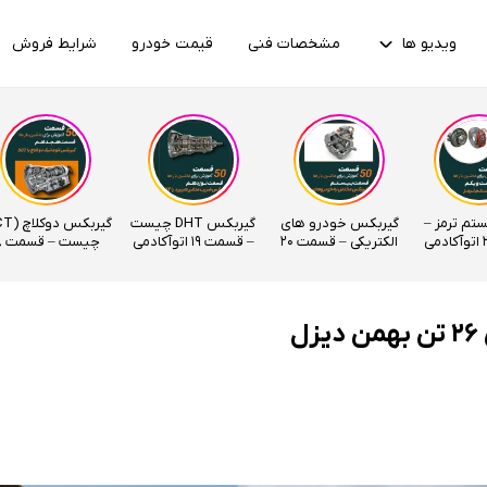
ویدیو ها
مشخصات فنی
قیمت خودرو
شرایط فروش
ستم ترمز –
گیربکس خودرو های
گیربکس DHT چیست
الکتریکی – قسمت 20
– قسمت 19 اتوآکادمی
چیس
اتوآکادمی
اتوآکادمی