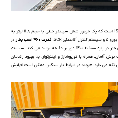
پیشرانه BD460 از نوع کامینز ISGe5 460 EEV است که یک موتور شش سیلندر خطی با حجم ۱۱.۸ لیتر به
دگی SCR،
قدرت ۴۶۰ اسب بخار
در
دور موتور ۱۸۰۰ و گشتاور حداکثر ۲۳۰۰ نیوتن متر در بازه ۱۰۰۰ تا ۱۴۰۰ دور بر دقیقه تولید می کند. سیستم
قیم سوخت Common Rail ساخت بوش آلمان، همراه با توربوشارژ و اینترکولر، به بهبود راندمان
 نگه می دارد، هرچند در شرایط بار سنگین ممکن است افزایش