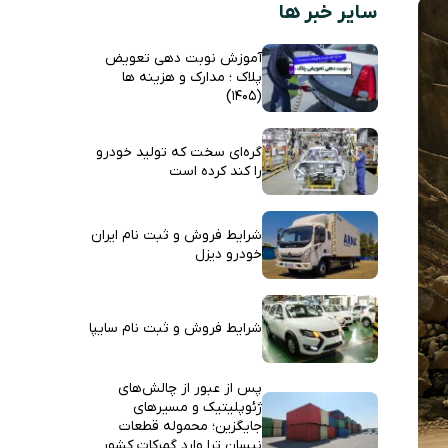
سایر خبر ها
آموزش نوبت دهی تعویض
پلاک ؛ مدارک و هزینه ها
(1405)
گره‌ای سخت که تولید خودرو
را کند کرده است
شرایط فروش و ثبت نام ایران
خودرو دیزل
شرایط فروش و ثبت نام سایپا
پس از عبور از چالش‌های
ژئوپلیتیک و مسیرهای
جایگزین؛ محموله قطعات
نیسان ترا وارد گمرکات کشور