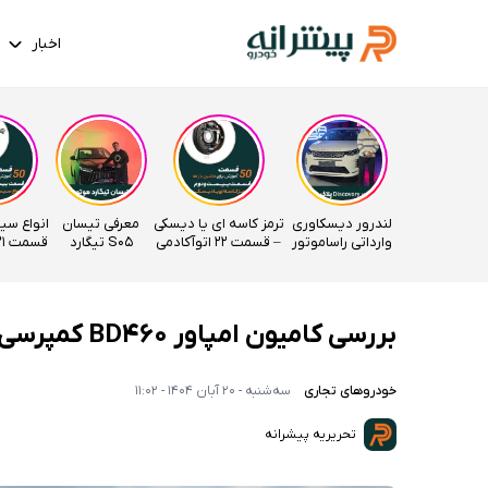
اخبار
لندرور دیسکاوری
ترمز کاسه ای یا دیسکی
معرفی تیسان
انواع سی
وارداتی راساموتور
– قسمت 22 اتوآکادمی
S05 تیگارد
قسمت 21 اتوآکادمی
موتور
بررسی کامیون امپاور BD460 کمپرسی ۲۶ تن بهمن دیزل
خودروهای تجاری
سه‌شنبه - 20 آبان 1404 - 11:02
تحریریه پیشرانه