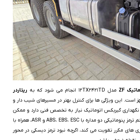
مدل ۱۲TX۲۴۲۱TD انجام می شود که به
ریتاردر
لیت PTO مجهز است. این ویژگی ها برای کنترل بهتر در مسیرهای شیب دار و
ا نگهداری گیربکس اتوماتیک نیاز به تخصص فنی دارد و ممکن
است هزینه های تعمیر را افزایش دهد. سیستم ترمز پنوماتیکی دو مداره با ABS، EBS، ESC و ASR، همراه با
زگیری های مکرر تقویت می کند، اگرچه نبود ترمز دیسکی در محور