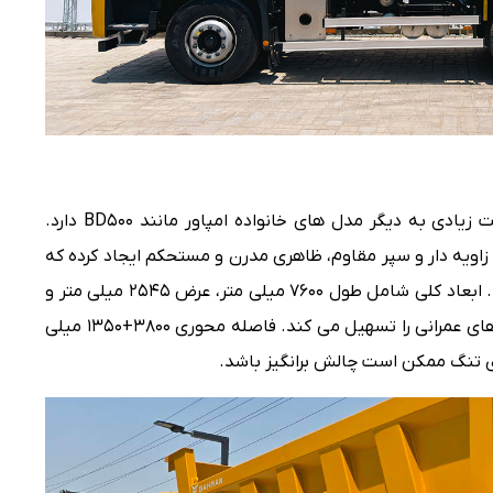
طراحی BD460 ساده و کاربردی است و شباهت زیادی به دیگر مدل های خانواده امپاور مانند BD۵۰۰ دارد.
لوپنجره بزرگ با نشان امپاور، چراغ های LED زاویه دار و سپر مقاوم، ظاهری مدرن و مستحکم ایجاد کرده که
برای محیط های کاری مناسب به نظر می رسد. ابعاد کلی شامل طول ۷۶۰۰ میلی متر، عرض ۲۵۴۵ میلی متر و
ارتفاع ۳۱۵۰ میلی متر است که تردد در پروژه های عمرانی را تسهیل می کند. فاصله محوری ۳۸۰۰+۱۳۵۰ میلی
ای تنگ ممکن است چالش برانگیز باشد.