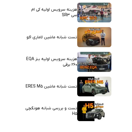
هزینه سرویس اولیه کی ام
سی SR3
تست شبانه ماشین لاماری اکو
هزینه سرویس اولیه بنز EQA
260 برقی
تست شبانه ماشین ERES M5
تست و بررسی شبانه هونگچی
H5