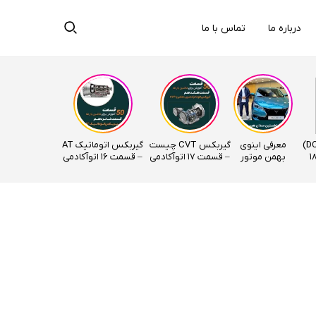
درباره ما
تماس با ما
گیربکس دوکلاچ (DCT)
معرفی اینوی
گیربکس CVT چیست
گیربکس اتوماتیک AT
ت – قسمت 18
بهمن موتور
– قسمت 17 اتوآکادمی
– قسمت ۱۶ اتوآکادمی