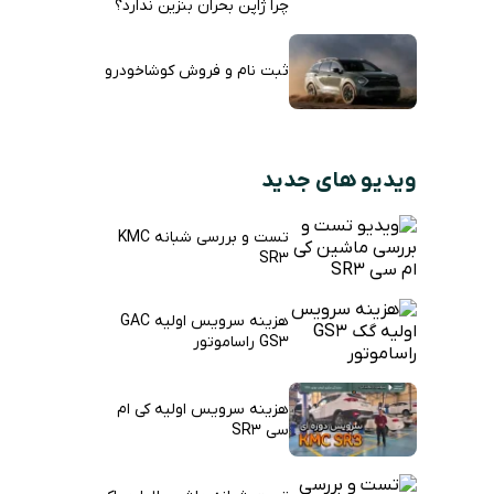
چرا ژاپن بحران بنزین ندارد؟
ثبت نام و فروش کوشاخودرو
ویدیو های جدید
تست و بررسی شبانه KMC
SR3
هزینه سرویس اولیه GAC
GS3 راساموتور
هزینه سرویس اولیه کی ام
سی SR3