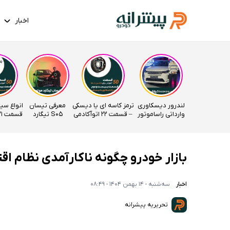
اخبار
لندرور دیسکاوری
ترمز کاسه ای یا دیسکی
معرفی تیسان
انواع سی
وارداتی راساموتور
– قسمت 22 اتوآکادمی
S05 تیگارد
قسمت 21 اتوآکادمی
موتور
بازار خودرو چگونه ناکارآمدی نظام اق
اخبار
سه‌شنبه - 14 بهمن 1404 - 08:49
تحریریه پیشرانه