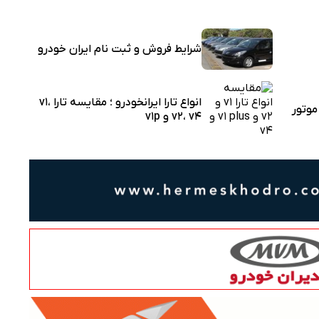
شرایط فروش و ثبت نام ایران خودرو
انواع تارا ایرانخودرو ؛ مقایسه تارا v1،
وتور
v2، v4 و v1p