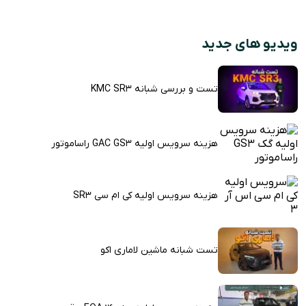
ویدیو های جدید
تست و بررسی شبانه KMC SR3
هزینه سرویس اولیه GAC GS3 راساموتور
هزینه سرویس اولیه کی ام سی SR3
تست شبانه ماشین لاماری اکو