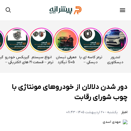
لندرور
ترمز کاسه ای یا
معرفی تیسان
انواع سیستم
گیربکس خودرو
دیسکاوری
دیسکی –
S05 تیگارد
ترمز – قسمت 21
های الکتریکی –
وارداتی
قسمت 22
موتور
اتوآکادمی
قسمت 20
راساموتور
اتوآکادمی
اتوآکادمی
دور شدن دلالان از خودروهای مونتاژی با
چوب شورای رقابت
اخبار
یکشنبه - 20 اردیبهشت 1405 - 08:43
مهدی اسدی