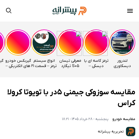
لندرور
ترمز کاسه ای یا
معرفی تیسان
انواع سیستم
گیربکس خودرو
دیسکاوری
دیسکی –
S05 تیگارد
ترمز – قسمت 21
های الکتریکی –
وارداتی
قسمت 22
موتور
اتوآکادمی
قسمت 20
راساموتور
اتوآکادمی
اتوآکادمی
مقایسه سوزوکی جیمنی ۵در با تویوتا کرولا
کراس
مقایسه خودرو
پنجشنبه - 28 خرداد 1405 - 18:21
تحریریه پیشرانه