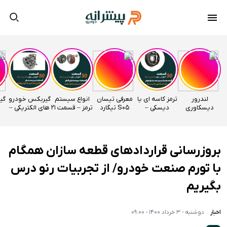
لندرور
ترمز کاسه ای یا
معرفی تیسان
انواع سیستم
گیربکس خودرو
دیسکاوری
دیسکی –
S05 تیگارد
ترمز – قسمت 21
های الکتریکی –
وارداتی
قسمت 22
موتور
اتوآکادمی
قسمت 20
راساموتور
اتوآکادمی
اتوآکادمی
بروزرسانی قراردادهای قطعه سازان همگام
با تورم صنعت خودرو/ از تجربیات رنو درس
بگیریم
اخبار
دوشنبه - 3 خرداد 1400 - 09:00