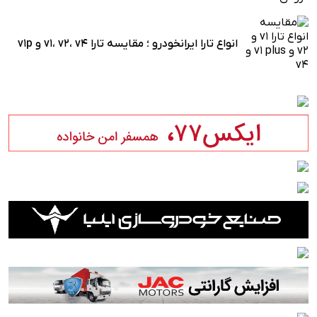
انواع تارا ایرانخودرو ؛ مقایسه تارا v1، v2، v4 و v1p