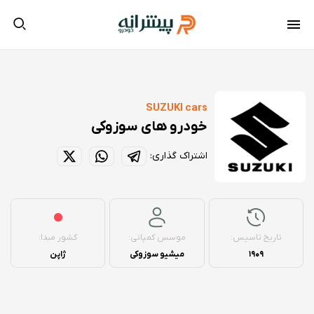
SUZUKI cars
خودرو های سوزوکی
اشتراک گذاری:
تاریخ تاسیس:
موسس کمپانی:
کشور مبدا:
1909
میشیو سوزوکی
ژاپن