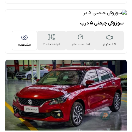
سوزوکی جیمنی ۵ درب
1.5 لیتری
101 اسب بخار
اتوماتیک 4
مشاهده
سرعته AT