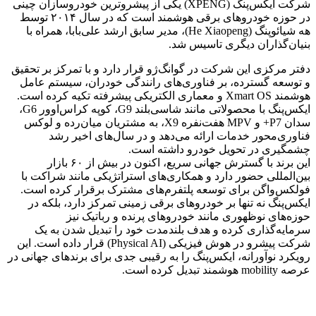
شرکت ایکس‌پنگ (XPENG) یکی از پیشروترین خودروسازان چینی
در حوزه خودروهای برقی هوشمند است که در سال ۲۰۱۴ توسط
هه شیائوپنگ (He Xiaopeng)، مدیر سابق ارشد علی‌بابا، همراه با
بنیان‌گذاران دیگری تاسیس شد.
دفتر مرکزی این شرکت در گوانگ‌ژو قرار دارد و با تمرکز بر تحقیق
و توسعه گسترده، بر فناوری‌های رانندگی خودران، سیستم عامل
هوشمند Xmart OS و معماری الکتریکی پیشرفته تکیه کرده است.
ایکس‌پنگ با محصولاتی مانند شاسی‌بلند G9، کوپه کراس‌اوور G6،
سدان P7+ و MPV هفت‌نفره X9، به مشتریان میان‌رده و لوکس
فناوری‌محور خدمات ارائه می‌دهد و در سال‌های اخیر رشد
چشمگیری در تحویل خودرو داشته است.
این برند با گسترش جهانی سریع، اکنون در بیش از ۶۰ بازار
بین‌المللی حضور دارد و همکاری‌های استراتژیکی مانند شراکت با
فولکس‌واگن برای توسعه پلتفرم‌های مشترک برقرار کرده است.
ایکس‌پنگ نه تنها بر خودروهای برقی زمینی تمرکز دارد، بلکه در
حوزه‌های نوظهوری مانند خودروهای پرنده و رباتیک نیز
سرمایه‌گذاری کرده و هدف بلندمدت خود را تبدیل شدن به یک
شرکت پیشرو در هوش فیزیکی (Physical AI) قرار داده است. این
رویکرد نوآورانه، ایکس‌پنگ را به رقیبی جدی برای برندهای جهانی در
عرصه mobility هوشمند تبدیل کرده است.