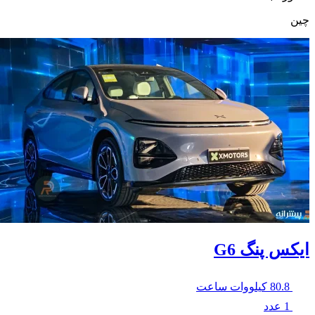
چین
ایکس پنگ G6
80.8 کیلووات ساعت
1 عدد