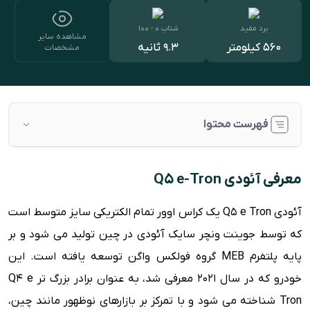
برد مفید
شتاب ۰ - ۱۰۰
مشاهده سایر
560 کیلومتر
9.3 ثانیه
مشخصات
فهرست محتوا
معرفی آئودی Q5 e-Tron
معرفی آئودی Q5 e-Tron
بررسی طراحی داخلی
آئودی Q5 e Tron یک کراس اوور تمام الکتریکی سایز متوسط است
بررسی طراحی ظاهری و بدنه
که توسط جوینت ونچر سایک آئودی در چین تولید می شود و بر
پیشرانه و قوای فنی
پایه پلتفرم MEB گروه فولکس واگن توسعه یافته است. این
رقبا
خودرو که در سال 2021 معرفی شد، به عنوان برادر بزرگ تر Q4 e
مشخصات فنی آئودی Q5 e-Tron
Tron شناخته می شود و با تمرکز بر بازارهای نوظهور مانند چین،