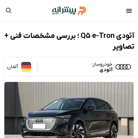
آئودی Q5 e-Tron ؛ بررسی مشخصات فنی +
تصاویر
خودروساز:
آلمان
آئودی