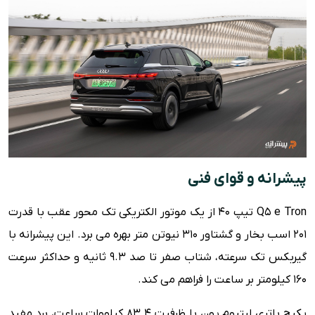
پیشرانه و قوای فنی
Q5 e Tron تیپ 40 از یک موتور الکتریکی تک محور عقب با قدرت
201 اسب بخار و گشتاور 310 نیوتن متر بهره می برد. این پیشرانه با
گیربکس تک سرعته، شتاب صفر تا صد 9.3 ثانیه و حداکثر سرعت
160 کیلومتر بر ساعت را فراهم می کند.
پکیج باتری لیتیوم یون با ظرفیت 83.4 کیلووات ساعت، برد مفید