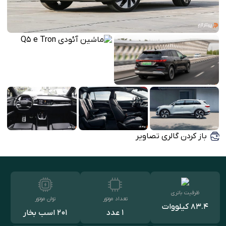
باز کردن گالری تصاویر
ظرفیت باتری
تعداد موتور
توان موتور
83.4 کیلووات
1 عدد
201 اسب بخار
ساعت