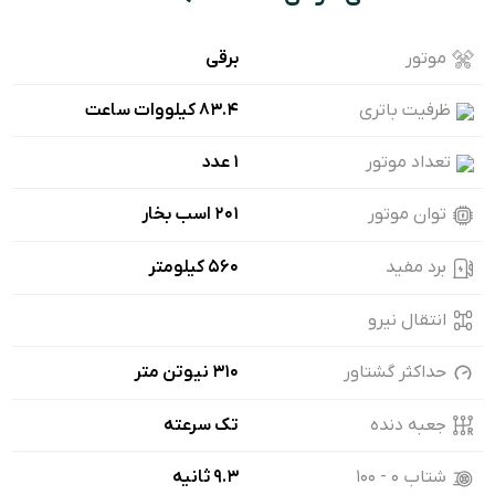
موتور
برقی
ظرفیت باتری
83.4 کیلووات ساعت
تعداد موتور
1 عدد
توان موتور
201 اسب بخار
برد مفید
560 کیلومتر
انتقال نیرو
حداکثر گشتاور
310 نیوتن متر
جعبه دنده
تک سرعته
شتاب ۰ - ۱۰۰
9.3 ثانیه