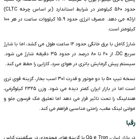
حدود 560 کیلومتر در شرایط استاندارد (بر اساس چرخه CLTC)
ارائه می دهد. مصرف انرژی حدود 15.9 کیلووات ساعت در هر 100
کیلومتر است.
شارژ کامل با برق خانگی حدود 12 ساعت طول می کشد، اما با شارژ
سریع DC، از 20 تا 80 درصد در حدود 35 دقیقه شارژ می شود.
سیستم پیش گرمایش باتری در هوای سرد، کارایی را حفظ می کند.
نسخه تیپ 50 با دو موتور و قدرت 301 اسب بخار، گزینه قوی تری
است اما در بازار ایران کمتر دیده می شود. وزن 2325 کیلوگرمی،
هندلینگ را تحت تاثیر قرار می دهد اما تعلیق مک فرسون جلو و
مولتی لینک عقب، راحتی مناسبی فراهم می کند.
رقبا
در بازار ایران، Q5 e Tron با گزینه های محدودی در سگمنت کراس