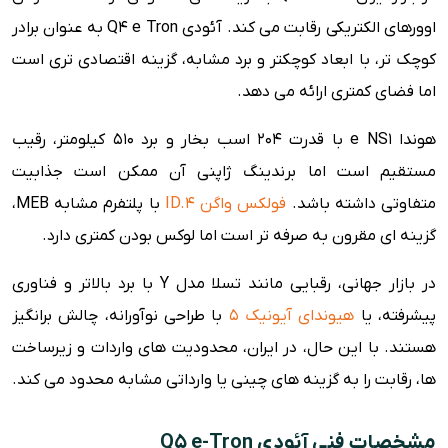
اوورهای الکتریکی رقابت می کند. آئودی Q4 e Tron به عنوان برادر
کوچک تر، با ابعاد کوچکتر و برد مشابه، گزینه اقتصادی تری است
اما فضای کمتری ارائه می دهد.
هوندا e NS1 با قدرت 204 اسب بخار و برد 510 کیلومتر، رقیب
مستقیم است اما برندینگ ژاپنی آن ممکن است جذابیت
متفاوتی داشته باشد.
فولکس واگن ID.4
با پلتفرم مشابه MEB،
گزینه ای مقرون به صرفه تر است اما لوکس بودن کمتری دارد.
در بازار جهانی، رقبایی مانند تسلا مدل Y با برد بالاتر و فناوری
پیشرفته، یا
هیوندای آیونیک 5
با طراحی نوآورانه، چالش برانگیز
هستند. با این حال، در ایران، محدودیت های واردات و زیرساخت
ها، رقابت را به گزینه های چینی یا وارداتی مشابه محدود می کند.
مشخصات فنی آئودی Q5 e-Tron