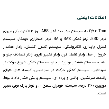
امکانات ایمنی
Q5 e Tron به سیستم ترمز ضد قفل ABS، توزیع الکترونیکی نیروی
ترمز EBD، ترمز کمکی BAS و BA، ترمز اضطراری خودکار، سیستم
کنترل پایداری الکترونیکی، سیستم کنترل کشش، رادار هشدار
خروج از خط، رادار نقطه کور، رادار تغییر لاین، رادار تصادف جلو و
عقب، سیستم هشدار برخورد از جلو، سیستم کمکی شروع حرکت در
سربالایی، سیستم کمکی حرکت در سراشیبی، کیسه های هوای
راننده، سرنشین، جانبی و پرده ای، سیستم پایش فشار باد تایرها،
دوربین 360 درجه، سیستم خودران سطح 2، و ترمز پارک برقی مجهز
است.