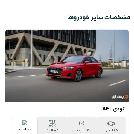
مشخصات سایر خودروها
آئودی A3L
مشاهده
1.5 لیتری
160 اسب بخار
اتوماتیک