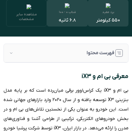
برد مفید
شتاب ۰ - ۱۰۰
مشاهده سایر
مشخصات
550 کیلومتر
6.8 ثانیه
فهرست محتوا
معرفی بی ام و iX3
معرفی بی ام و iX3
بررسی طراحی ظاهری و بدنه
بی ام و iX3 یک کراس‌اوور برقی میان‌رده است که بر پایه مدل
بررسی طراحی داخلی
بنزینی X3 توسعه یافته و از سال 2020 وارد بازارهای جهانی شده
پیشرانه و قوای فنی
است. این خودرو به عنوان یکی از نخستین تلاش‌های بی ام و در
رقبا
بخش خودروهای الکتریکی، ترکیبی از طراحی آشنا و فناوری‌های
مشخصات فنی بی ام و iX3
مدرن را ارائه می‌دهد. در بازار ایران، iX3 توسط شرکت‌ پرشیا خودرو