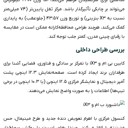
مناسبی برای سرنشینان فراهم می‌کند، اما وزن 2270 کیلوگرمی
می‌تواند بر چابکی تأثیرگذار باشد. مرکز ثقل پایین‌تر (74 میلی‌متر
نسبت به X3 بنزینی) و توزیع وزن 43:57 (جلو:عقب) به پایداری
کمک می‌کند، هرچند طراحی محافظه‌کارانه ممکن است در مقایسه
با رقبای چینی مدرن، کمتر جلب توجه کند.
بررسی طراحی داخلی
کابین بی ام و iX3 با تمرکز بر سادگی و فناوری، فضایی آشنا برای
طرفداران برند ایجاد کرده است. صفحه‌نمایش 12.3 اینچی پشت
آمپر دیجیتال و نمایشگر مرکزی 12.5 اینچی (یا 10.3 اینچی در برخی
تیپ‌ها) اطلاعات را به صورت واضح نمایش می‌دهند.
کنسول مرکزی با اهرم تعویض دنده جدید و طرح مینیمال، حس
مدرنیته را القا می‌کند. صندلی‌های اسپرت با روکش سوراخ‌دار