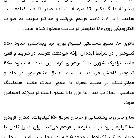
پیشرانه با گیربکس تک‌سرعته، شتاب صفر تا صد کیلومتر در
ساعت را در 6.8 ثانیه فراهم می‌کند و حداکثر سرعت به صورت
الکترونیکی روی 180 کیلومتر در ساعت محدود شده است.
باتری 80 کیلووات‌ساعتی لیتیوم-یون، برد پیمایشی حدود 550
کیلومتر را در شرایط ایده‌آل ارائه می‌دهد، هرچند در شرایط واقعی
مانند ترافیک شهری یا آب‌وهوای گرم، این عدد به حدود 450
کیلومتر کاهش می‌یابد. سیستم تعلیق مک‌فرسون در جلو و
مولتی‌لینک در عقب، همراه با محور محرک عقب، هندلینگ
مناسبی ایجاد می‌کند، اما وزن بالا ممکن است در پیچ‌ها احساس
شود.
شارژ باتری با پشتیبانی از جریان سریع 150 کیلووات، امکان افزودن
100 کیلومتر برد در 10 دقیقه را فراهم می‌کند. برای شارژ کامل با
جریان خانگی 11 کیلووات، حدود 7.5 ساعت زمان نیاز است، در حالی