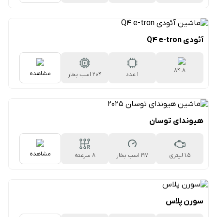
۷سرعته دوکلاچه
آئودی Q4 e-tron
۸۴.۸
مشاهده
1 عدد
204 اسب بخار
کیلووات‌ساعتی
هیوندای توسان
مشاهده
1.5 لیتری
197 اسب بخار
۸ سرعته
اتوماتیک
سورن پلاس