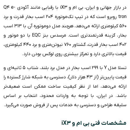
در بازار جهانی و ایران، بی ام و iX3 با رقبایی مانند آئودی Q4 e-
tron روبرو است که در تیپ تک‌موتوره 204 اسب بخار قدرت و برد
560 کیلومتری ارائه می‌دهد، هرچند مدل دوموتوره آن با 313 اسب
بخار، گزینه قدرتمندتری است. مرسدس بنز EQC با دو موتور و
402 اسب بخار قدرت، گشتاور 760 نیوتن‌متری و برد 440 کیلومتری،
قیمت بالاتری دارد و تمرکز بیشتری روی لوکس بودن دارد.
تسلا مدل Y با 299 اسب بخار در مدل برد بلند، شتاب 5 ثانیه‌ای و
قیمت پایین‌تر (از 43 هزار دلار)، دسترسی به شبکه شارژ گسترده را
ارائه می‌دهد، اما از نظر کیفیت ساخت ممکن است ضعیف‌تر
باشد. در ایران، با توجه به واردات محدود، انتخاب بر اساس
سلیقه طراحی و دسترسی به خدمات پس از فروش صورت می‌گیرد.
مشخصات فنی بی ام و iX3