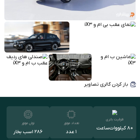
باز کردن گالری تصاویر
ظرفیت باتری
تعداد موتور
توان موتور
80 کیلووات‌ساعت
1 عدد
286 اسب بخار