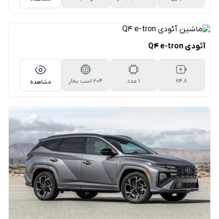
۷سرعته دوکلاچه
آئودی Q4 e-tron
۸۴.۸
1 عدد
204 اسب بخار
مشاهده
کیلووات‌ساعتی