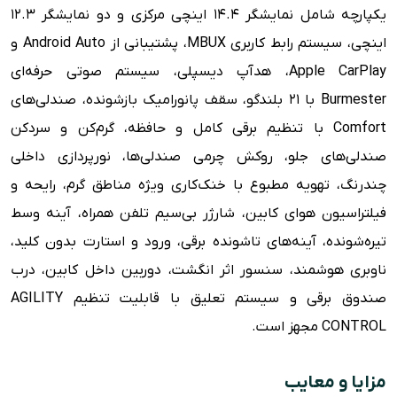
یکپارچه شامل نمایشگر ۱۴.۴ اینچی مرکزی و دو نمایشگر ۱۲.۳
اینچی، سیستم رابط کاربری MBUX، پشتیبانی از Android Auto و
Apple CarPlay، هدآپ دیسپلی، سیستم صوتی حرفه‌ای
Burmester با ۲۱ بلندگو، سقف پانورامیک بازشونده، صندلی‌های
Comfort با تنظیم برقی کامل و حافظه، گرم‌کن و سردکن
صندلی‌های جلو، روکش چرمی صندلی‌ها، نورپردازی داخلی
چندرنگ، تهویه مطبوع با خنک‌کاری ویژه مناطق گرم، رایحه و
فیلتراسیون هوای کابین، شارژر بی‌سیم تلفن همراه، آینه وسط
تیره‌شونده، آینه‌های تاشونده برقی، ورود و استارت بدون کلید،
ناوبری هوشمند، سنسور اثر انگشت، دوربین داخل کابین، درب
صندوق برقی و سیستم تعلیق با قابلیت تنظیم AGILITY
CONTROL مجهز است.
مزایا و معایب