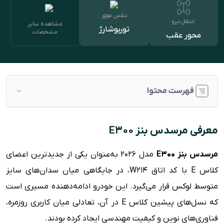
تنفس موتور
انتقال نیرو
مشاهده سایر
توربوشارژ
مشخصات
محور عقب
فهرست محتوا
معرفی مرسدس بنز E300
معرفی مرسدس بنز E300
بررسی طراحی داخلی
مرسدس بنز E300
مدل ۲۰۲۶ به‌عنوان یکی از جدیدترین اعضای
بررسی طراحی ظاهری و بدنه
کلاس E با کد اتاق W214، در جایگاهی میان سدان‌های سایز
پیشرانه و قوای فنی
متوسط لوکس قرار می‌گیرد. این خودرو ادامه‌دهنده مسیری است
رقبا
که نسل‌های پیشین کلاس E در آن، تعادلی میان کاربری روزمره،
مشخصات فنی مرسدس بنز E300
فناوری‌های نوین و کیفیت مهندسی ایجاد کرده بودند.