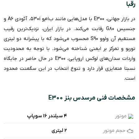
رقبا
در بازار جهانی، E300 با مدل‌هایی مانند ب‌ام‌و 530i، آئودی A6 و
جنسیس G80 رقابت می‌کند. در بازار ایران، نزدیک‌ترین رقیب
مستقیم آن ولوو S90 محسوب می‌شود که با پیشرانه دو لیتری
توربو و تمرکز بر ایمنی شناخته می‌شود. با توجه به محدودیت
واردات سدان‌های لوکس اروپایی، E300 در حال حاضر در جایگاه
نسبتا متمایزی قرار دارد و تنوع انتخاب در این سگمنت محدود
است.
مشخصات فنی مرسدس بنز E300
موتور
۴ سیلندر ۱۶ سوپاپ
حجم موتور
2 لیتری