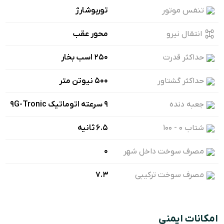
تنفس موتور
توربوشارژ
انتقال نیرو
محور عقب
حداکثر قدرت
250 اسب بخار
حداکثر گشتاور
500 نیوتن متر
جعبه دنده
۹ سرعته اتوماتیک 9G-Tronic
شتاب ۰ - ۱۰۰
6.5 ثانیه
مصرف سوخت داخل شهر
0
مصرف سوخت ترکیبی
7.3
امکانات ایمنی