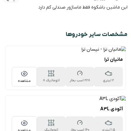
این ماشین باشکوه فقط ماساژور صندلی کم دارد
مشخصات سایر خودروها
مانیان ترا
2 لیتری
228 اسب بخار
اتوماتیک 8
مشاهده
سرعته
آئودی A3L
1.5 لیتری
160 اسب بخار
اتوماتیک
مشاهده