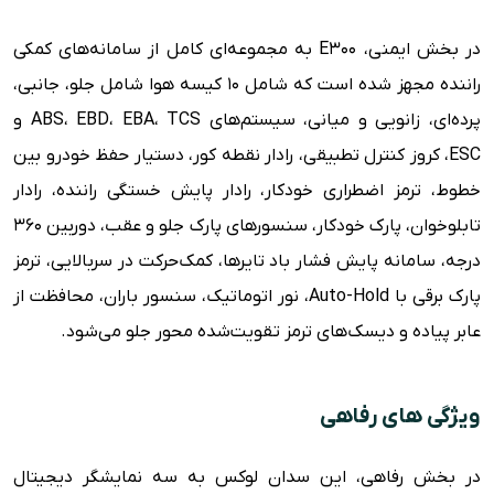
در بخش ایمنی، E300 به مجموعه‌ای کامل از سامانه‌های کمکی
راننده مجهز شده است که شامل ۱۰ کیسه هوا شامل جلو، جانبی،
پرده‌ای، زانویی و میانی، سیستم‌های ABS، EBD، EBA، TCS و
ESC، کروز کنترل تطبیقی، رادار نقطه کور، دستیار حفظ خودرو بین
خطوط، ترمز اضطراری خودکار، رادار پایش خستگی راننده، رادار
تابلوخوان، پارک خودکار، سنسورهای پارک جلو و عقب، دوربین ۳۶۰
درجه، سامانه پایش فشار باد تایرها، کمک‌حرکت در سربالایی، ترمز
پارک برقی با Auto-Hold، نور اتوماتیک، سنسور باران، محافظت از
عابر پیاده و دیسک‌های ترمز تقویت‌شده محور جلو می‌شود.
ویژگی های رفاهی
در بخش رفاهی، این سدان لوکس به سه نمایشگر دیجیتال