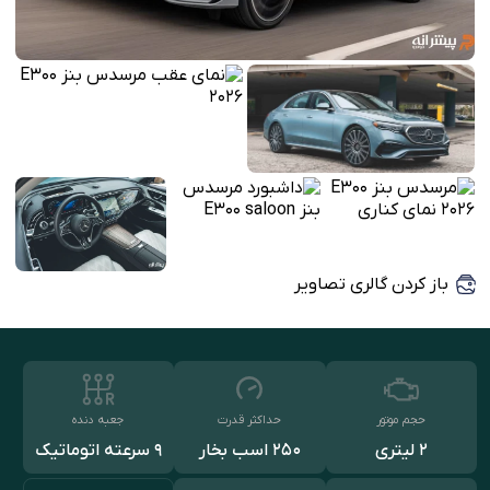
باز کردن گالری تصاویر
حجم موتور
حداکثر قدرت
جعبه دنده
2 لیتری
250 اسب بخار
۹ سرعته اتوماتیک
9G-Tronic