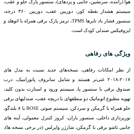
هوا (راننده، سرنشین، جانبی و پردهای)، سنسور پارک جلو و عقب،
سیستم هشدار نقطه کور، دوربین عقب، دوربین ۳۶۰ درجه،
سنسور فشار باد تایرها TPMS، ترمز پارک برقی همراه با اتوهلد و
ایزوفیکس صندلی کودک است.
ویژگی های رفاهی
از نظر امکانات رفاهی، نسخه‌های جدید نسبت به مدل های
۲۰۱۷-۲۰۱۸ غنی‌تر هستند و شامل سانروف پانورامیک، درب
صندوق برقی با سنسور پا، سیستم ورود و استارت بدون کلید،
تهویه مطبوع اتوماتیک دو منطقهای با دریچه عقب، صندلیهای برقی
جلو همراه با گرمکن و سردکن، سیستم صوتی BOSE با ۸ بلندگو،
نورپردازی داخلی، سنسور باران، کروز کنترل معمولی، آینه های
جانبی تاشو برقی با گرمکن، شارژر وایرلس (در برخی نسخه ها)،