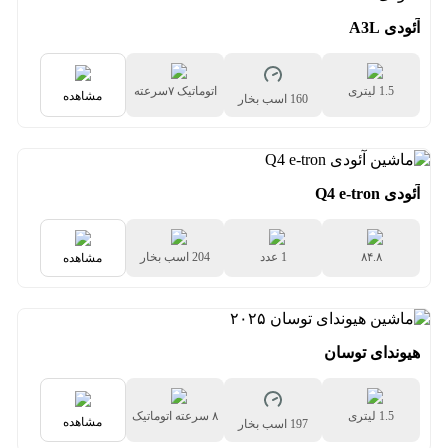
آئودی A3L
1.5 لیتری
اتوماتیک ۷سرعته
مشاهده
160 اسب بخار
دوکلاچه
آئودی Q4 e-tron
۸۴.۸
1 عدد
204 اسب بخار
مشاهده
کیلووات‌ساعتی
هیوندای توسان
1.5 لیتری
۸ سرعته اتوماتیک
مشاهده
197 اسب بخار