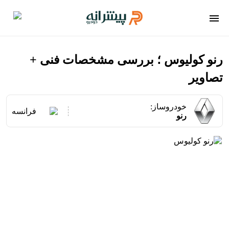
رنو کولیوس ؛ بررسی مشخصات فنی +
تصاویر
خودروساز:
فرانسه
رنو