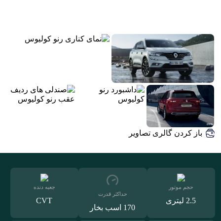
باز کردن گالری تصاویر
حجم موتور
جعبه دنده
حداکثر قدرت
2.5 لیتری
CVT
170 اسب بخار