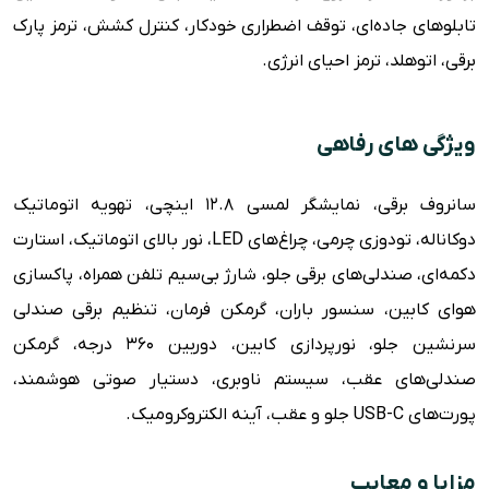
تابلوهای جاده‌ای، توقف اضطراری خودکار، کنترل کشش، ترمز پارک
برقی، اتوهلد، ترمز احیای انرژی.
ویژگی های رفاهی
سانروف برقی، نمایشگر لمسی ۱۲.۸ اینچی، تهویه اتوماتیک
دوکاناله، تودوزی چرمی، چراغ‌های LED، نور بالای اتوماتیک، استارت
دکمه‌ای، صندلی‌های برقی جلو، شارژ بی‌سیم تلفن همراه، پاکسازی
هوای کابین، سنسور باران، گرمکن فرمان، تنظیم برقی صندلی
سرنشین جلو، نورپردازی کابین، دوربین ۳۶۰ درجه، گرمکن
صندلی‌های عقب، سیستم ناوبری، دستیار صوتی هوشمند،
پورت‌های USB-C جلو و عقب، آینه الکتروکرومیک.
مزایا و معایب