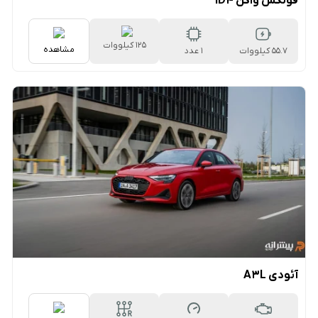
فولکس واگن ID4
۱۲۵ کیلووات
مشاهده
55.7 کیلووات
1 عدد
ساعت
ساعت
آئودی A3L