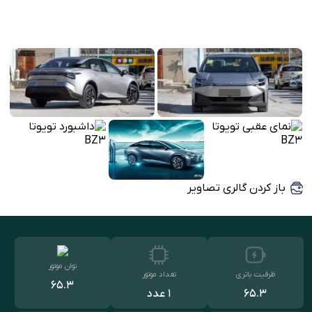
باز کردن گالری تصاویر
توان موتور
ظرفیت باتری
تعداد موتور
۶۵.۳
۶۵.۳
1 عدد
کیلووات‌ساعت
کیلووات‌ساعت