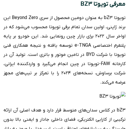
مشخصات فنی تویوتا BZ3
معرفی تویوتا BZ3
امکانات ایمنی
تویوتا bZ3 به عنوان دومین محصول از سری Beyond Zero این
ویژگی های رفاهی
برند ژاپنی، اولین سدان تمام برقی تویوتا محسوب می‌شود که در
مزایا و معایب
اواخر سال ۲۰۲۲ برای بازار چین رونمایی شد. این خودرو بر پایه
پلتفرم اختصاصی e-TNGA توسعه یافته و نتیجه همکاری فنی
تویوتا با شرکت BYD در تامین موتور و باتری است. تولید آن در
کارخانه FAW-تویوتا در چین انجام می‌گیرد و واردکننده ایرانی،
شرکت برساوش، نسخه‌های ۲۰۲۴ را با تمرکز بر تیپ‌های مجهز
عرضه می‌کند.
bZ3 در کلاس سدان‌های متوسط قرار دارد و هدف اصلی آن ارائه
ترکیبی از کارایی الکتریکی، فضای داخلی جادار و ایمنی بالا بدون
وابستگی به پیشرانه‌های احتراقی است. این مدل با ورود به بازار