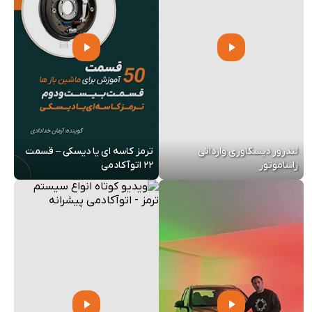
لندرور دیسکاوری وارداتی
ترمز کاسه ای یا دیسکی – قسمت
راساموتور
22 اتوآکادمی