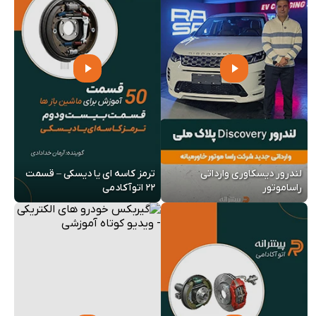
لندرور دیسکاوری وارداتی
ترمز کاسه ای یا دیسکی – قسمت
راساموتور
22 اتوآکادمی