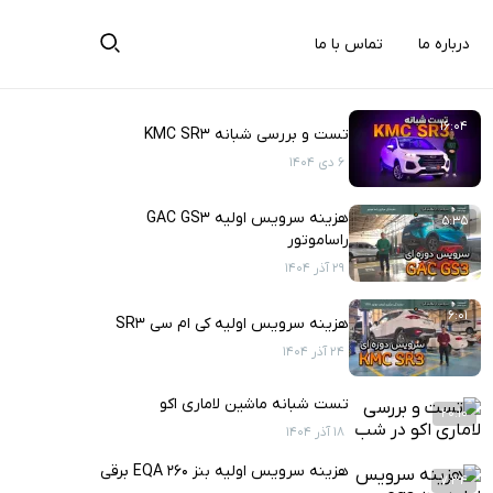
درباره ما
تماس با ما
16:04
تست و بررسی شبانه KMC SR3
6 دی 1404
هزینه سرویس اولیه GAC GS3
5:35
راساموتور
29 آذر 1404
6:01
هزینه سرویس اولیه کی ام سی SR3
24 آذر 1404
تست شبانه ماشین لاماری اکو
20:10
18 آذر 1404
هزینه سرویس اولیه بنز EQA 260 برقی
7:34