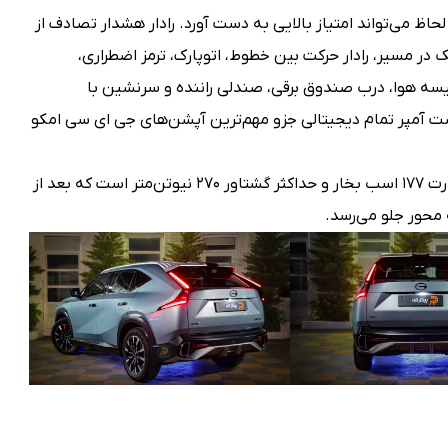
 لحاظ می‌تواند امتیاز بالایی به دست آورد. رادار هشدار تصادف از
یک در مسیر، رادار حرکت بین خطوط، اتوپارک، ترمز اضطراری،
کیسه هوا، درب صندوق برقی، صندلی راننده و سرنشین با
ایشگر مالتی مدیای لمسی ۱۰ اینچی، پشت آمپر تمام دیجیتالی جزو مهم‌ترین آپشن‌های جی ای سی امکو
پیشرانه جی ام سی امکو از نوع ۱.۵ لیتری توربوشارژ به قدرت ۱۷۷ اسب بخار و حداکثر گشتاور ۲۷۰ نیوتن‌متر است که بعد از