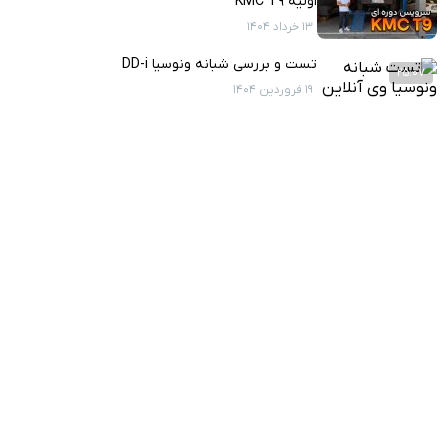
اولیه KMC T9
13 خرداد 1404
تست و بررسی شبانه ونوسیا DD-i
25:07
19 فروردین 1404