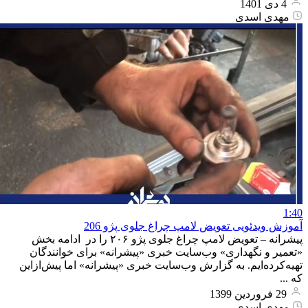
4 دی 1401
مهدی اسدی
1:40
آموزش ویدئویی تعویض لامپ چراغ جلوی پژو 206
پیشرانه – تعویض لامپ چراغ جلوی پژو ۲۰۶ را در ادامه بخش
«تعمیر و نگهداری» وب‌سایت خبری «پیشرانه» برای خوانندگان
تهیه‌کرده‌ایم. به گزارش وب‌سایت خبری «پیشرانه» اما پیش‌ازاین
که ...
29 فروردین 1399
مهدی اسدی