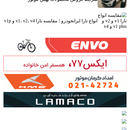
انواع تارا ایرانخودرو ؛ مقایسه تارا v1، v2، v4 و v1p