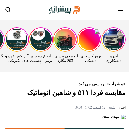
لندرور
ترمز کاسه ای یا
معرفی تیسان
انواع سیستم
گیربکس خودرو
دیسکاوری
دیسکی –
S05 تیگارد
ترمز – قسمت
های الکتریکی –
وارداتی
قسمت 22
موتور
21 اتوآکادمی
قسمت 20
راساموتور
اتوآکادمی
اتوآکادمی
ا
«پیشرانه» بررسی می‌کند
مقایسه فردا ۵۱۱ و شاهین اتوماتیک
اخبار
شنبه - 12 اسفند 1402 - 16:00
مهدی اسدی