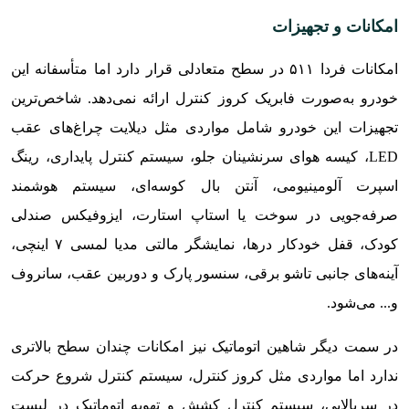
امکانات و تجهیزات
امکانات فردا ۵۱۱ در سطح متعادلی قرار دارد اما متأسفانه این
خودرو به‌صورت فابریک کروز کنترل ارائه نمی‌دهد. شاخص‌ترین
تجهیزات این خودرو شامل مواردی مثل دیلایت چراغ‌های عقب
LED، کیسه هوای سرنشینان جلو، سیستم کنترل پایداری، رینگ
اسپرت آلومینیومی، آنتن بال کوسه‌ای، سیستم هوشمند
صرفه‌جویی در سوخت یا استاپ استارت، ایزوفیکس صندلی
کودک، قفل خودکار درها، نمایشگر مالتی مدیا لمسی ۷ اینچی،
آینه‌های جانبی تاشو برقی، سنسور پارک و دوربین عقب، سانروف
و..‌. می‌شود‌.
در سمت دیگر شاهین اتوماتیک نیز امکانات چندان سطح بالاتری
ندارد اما مواردی مثل کروز کنترل، سیستم کنترل شروع حرکت
در سربالایی، سیستم کنترل کشش و تهویه اتوماتیک در لیست