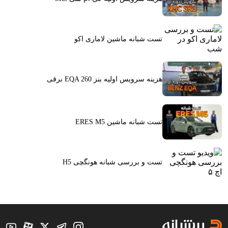
تست شبانه ماشین لاماری اکو
هزینه سرویس اولیه بنز EQA 260 برقی
تست شبانه ماشین ERES M5
تست و بررسی شبانه هونگچی H5