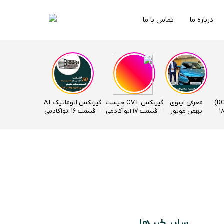
درباره ما
تماس با ما
گیربکس دوکلاچ (DCT)
معرفی اینوی
گیربکس CVT چیست
گیربکس اتوماتیک AT
ت – قسمت 18
بهمن موتور
– قسمت 17 اتوآکادمی
– قسمت ۱۶ اتوآکادمی
سایر خبر ها