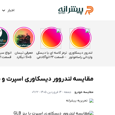
اخبار
لندرور دیسکاوری
ترمز کاسه ای یا دیسکی
معرفی تیسان
انواع سی
وارداتی راساموتور
– قسمت 22 اتوآکادمی
S05 تیگارد
قسمت 21 اتوآکادمی
موتور
مقایسه لندروور دیسکاوری اسپرت و بنز GLB ؛ وارداتی های راسا
مقایسه خودرو
جمعه - 14 فروردین 1405 - 09:22
تحریریه پیشرانه