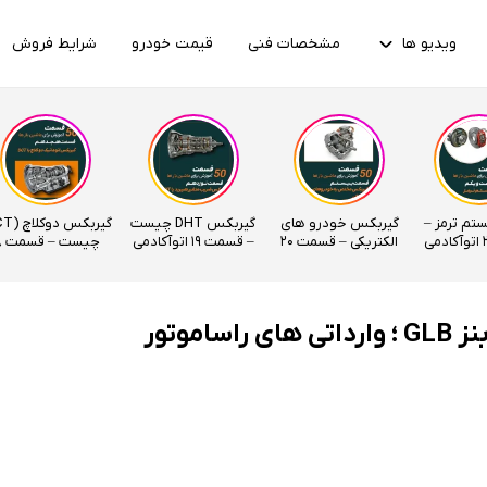
ویدیو ها
مشخصات فنی
قیمت خودرو
شرایط فروش
ستم ترمز –
گیربکس خودرو های
گیربکس DHT چیست
الکتریکی – قسمت 20
– قسمت 19 اتوآکادمی
چیس
اتوآکادمی
اتوآکادمی
موتور