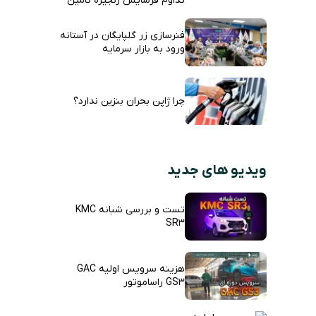
تداوم فرسایش زنجیره تامین
فنرسازی زر گلپایگان در آستانه
ورود به بازار سرمایه
چرا ژاپن بحران بنزین ندارد؟
ویدیو های جدید
تست و بررسی شبانه KMC
SR3
هزینه سرویس اولیه GAC
GS3 راساموتور