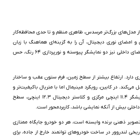
م جعبه‌ای و الهام از مدل‌های بزرگ‌تر مرسدس، ظاهری منظم و تا حدی محافظه‌کار
و امضای نوری دیجیتال، آن را به گزینه‌ای هماهنگ با زبان
طراحی جدید مرسدس تبدیل کرده است. در فضای داخلی نیز دو نمایشگر پیوسته و نورپردازی ۶۴ رنگ، حس
ی دارد. ارتفاع بیشتر از سطح زمین، فرم ستون عقب و ساختار
ک SUV واقعی را منتقل می‌کند. در کابین، رویکرد مینیمال اما با متریال باکیفیت‌تر و
تمرکز بر ارگونومی کاربردی دیده می‌شود. نمایشگر ۱۱.۴ اینچی مرکزی و کلاستر دیجیتال ۱۲.۳ اینچی، سطح
ان داخلی بیش از آنکه نمایشی باشد، کاربردمحور است.
«تصویر ذهنی برند» وابسته است، هر دو خودرو جایگاه ممتازی
ریخی لندروور در ساخت خودروهای توانمند خارج از جاده، برای