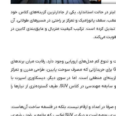
یسکاوری اسپرت نیز با فضای بار حدود ۷۸۰ لیتر در حالت استاندارد، یکی از جادارترین گزینه‌های کلاس خود
، سقف پانورامیک و تمرکز بر راحتی در مسیرهای طولانی، آن
 تبدیل کرده است. ترکیب کیفیت متریال و عایق‌بندی کابین در
قویت می‌کند.
ت و تنوع کم مدل‌های اروپایی وجود دارد، رقابت میان برندهای
غیرچینی اهمیت بیشتری یافته است. GLB 200 برای خریدارانی که مصرف سوخت پایین، طراحی مدرن و تمرکز
، گزینه‌ای منطقی است. اما در سوی دیگر، دیسکاوری اسپرت با
قدرت بیشتر، سیستم چهارچرخ محرک واقعی و سابقه مهندسی در کلاس SUV، طیف گسترده‌تری از نیازها را
صرفا در اعداد و ارقام نیست، بلکه در فلسفه ساخت آن‌هاست.
یکی کراس‌اووری شهری با تمرکز بر فناوری و کاربری روزمره است و دیگری SUV لوکسی که علاوه بر راحتی شهری،