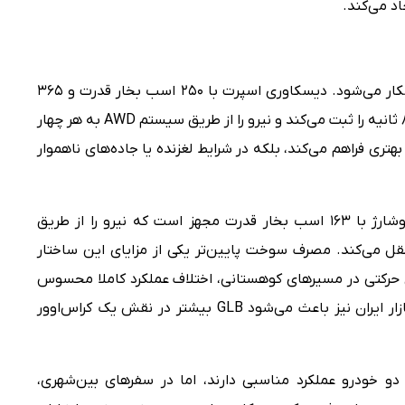
اد می‌کند.
تفاوت اصلی این دو خودرو در بخش فنی آشکار می‌شود. دیسکاوری اسپرت با ۲۵۰ اسب بخار قدرت و ۳۶۵
نیوتن‌متر گشتاور، شتاب صفر تا صد حدود ۸.۲ ثانیه را ثبت می‌کند و نیرو را از طریق سیستم AWD به هر چهار
تری فراهم می‌کند، بلکه در شرایط لغزنده یا جاده‌های ناهموار
در مقابل، GLB 200 به موتور ۱.۳ لیتری توربوشارژ با ۱۶۳ اسب بخار قدرت مجهز است که نیرو را از طریق
و منتقل می‌کند. مصرف سوخت پایین‌تر یکی از مزایای این ساختار
حرکتی در مسیرهای کوهستانی، اختلاف عملکرد کاملا محسوس
خواهد بود. نبود نسخه دو دیفرانسیل برای بازار ایران نیز باعث می‌شود GLB بیشتر در نقش یک کراس‌اوور
ر دو خودرو عملکرد مناسبی دارند، اما در سفرهای بین‌شهری،