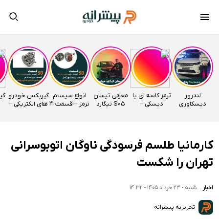
لندرور
ترمز کاسه ای یا
معرفی تیسان
انواع سیستم
گیربکس خودرو
دیسکاوری
دیسکی –
S05 تیگارد
ترمز – قسمت 21
های الکتریکی –
وارداتی
قسمت 22
موتور
اتوآکادمی
قسمت 20
راساموتور
اتوآکادمی
اتوآکادمی
کارمانیا طلسم فرسودگی ناوگان اتوبوسرانی
تهران را شکست
اخبار
شنبه - 23 خرداد 1405 - 14:32
تحریریه پیشرانه