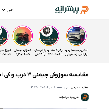
اخبار
لندرور دیسکاوری
ترمز کاسه ای یا دیسکی
معرفی تیسان
انواع سی
وارداتی راساموتور
– قسمت 22 اتوآکادمی
S05 تیگارد
قسمت 21 اتوآکادمی
موتور
مقایسه سوزوکی جیمنی ۳ درب و کی ام سی T8
مقایسه خودرو
پنجشنبه - 21 خرداد 1405 - 14:45
تحریریه پیشرانه