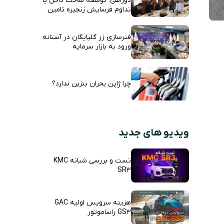
دوراهی؛ توسعه ساخت داخل یا
تداوم فرسایش زنجیره تامین
فنرسازی زر گلپایگان در آستانه
ورود به بازار سرمایه
چرا ژاپن بحران بنزین ندارد؟
ویدیو های جدید
تست و بررسی شبانه KMC
SR3
هزینه سرویس اولیه GAC
GS3 راساموتور