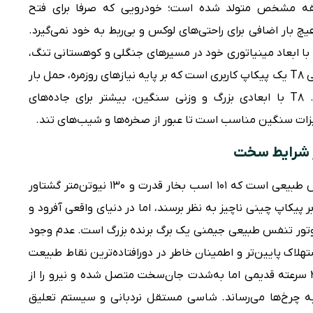
سفه مشخص متولد شده است؛ خودرویی که صرفا برای فتح
ار اضافی برای راحتی‌های لوکس و بی‌ربط به خود نمی‌گیرد.
با ابعاد مینیاتوری خود در مسیرهای جنگلی و کوهستانی تنگ،
مانورپذیری بی‌نظیری دارد. در مقابل، کی ام سی T8 یک پیکاپ کاربری است که بر پایه نیازهای روزمره، حمل بار
و مسافرت‌های خانوادگی طراحی شده است. T8 با ابعادی بزرگ و وزنی سنگین، بیشتر برای جاده‌های
ات سنگین مناسب است تا عبور از صخره‌ها و شیب‌های تند.
ر شرایط سخت
قلب تپنده جیمنی یک موتور ۱.۵ لیتری تنفس طبیعی است که ۱۰۱ اسب بخار قدرت و ۱۳۰ نیوتن‌متر گشتاور
بر پیکاپ چینی ناچیز به نظر برسند، اما در دنیای واقعی آفرود و
 موتور تنفس طبیعی جیمنی یک برگ برنده بزرگ است. عدم وجود
اک پایین‌تر و اطمینان خاطر در دورافتاده‌ترین نقاط طبیعت
است. این موتور به یک گیربکس اتوماتیک ۴ سرعته قدیمی اما به‌شدت جان‌سخت متصل شده و نیرو را از
ق سیستم چهارچرخ محرک AllGrip Pro به چرخ‌ها می‌رساند. شاسی مستقل نردبانی و سیستم تعلیق