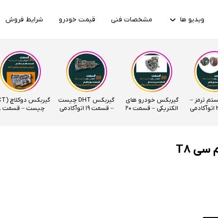
ویدیو ها
مشخصات فنی
قیمت خودرو
شرایط فروش
ستم ترمز –
گیربکس خودرو های
گیربکس DHT چیست
الکتریکی – قسمت 20
– قسمت 19 اتوآکادمی
چیس
اتوآکادمی
اتوآکادمی