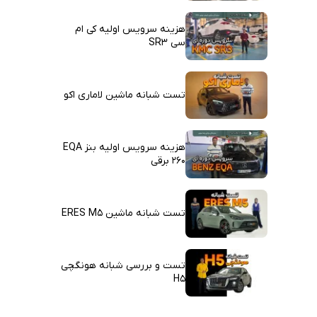
هزینه سرویس اولیه کی ام
سی SR3
تست شبانه ماشین لاماری اکو
هزینه سرویس اولیه بنز EQA
260 برقی
تست شبانه ماشین ERES M5
تست و بررسی شبانه هونگچی
H5