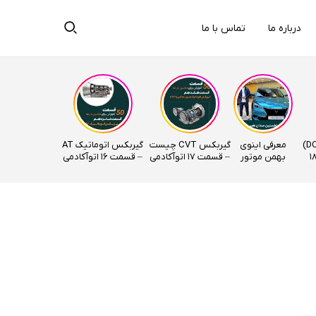
درباره ما
تماس با ما
گیربکس دوکلاچ (DCT)
معرفی اینوی
گیربکس CVT چیست
گیربکس اتوماتیک AT
ت – قسمت 18
بهمن موتور
– قسمت 17 اتوآکادمی
– قسمت ۱۶ اتوآکادمی