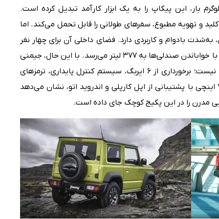
 و اتاق بار با ظرفیت حمل ۸۴۰ کیلوگرم بار، این پیکاپ را به یک ابزار کارآمد تبدیل کرده است.
۱ اینچی، ورود بدون کلید و تهویه مطبوع، سفرهای طولانی را قابل تحمل می‌کند. اما
به‌شدت بادوام و کاربردی دارد. فضای داخلی آن برای چهار نفر
طراحی شده و صندوق عقب ۸۵ لیتری آن تنها با خواباندن صندلی‌ها به ۳۷۷ لیتر می‌رسد. با این حال، جیمنی
از نظر ایمنی و امکانات رفاهی دست‌وپابسته نیست؛ برخورداری از ۶ ایربگ، سیستم کنترل پایداری، ترمزهای
پیشرفته، تهویه اتوماتیک و نمایشگر لمسی ۷ اینچی با پشتیبانی از اپل کارپلی و اندروید اتو، نشان می‌دهد
ی مدرن را در این پکیج کوچک جای داده است.