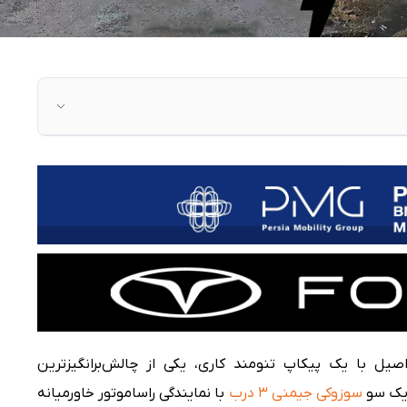
کاپ کاری
سخت
یل با یک پیکاپ تنومند کاری، یکی از چالش‌برانگیزترین
 یک سو
سوزوکی جیمنی ۳ درب
با نمایندگی راساموتور خاورمیانه