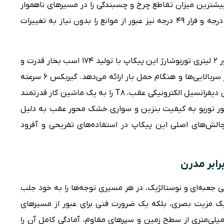
بیشترین میزان تقاطع چرخ و چسبندگی را در مسیرهای ناهموار
برای جیمنی فراهم می‌کنند. زوایای حمله ۳۷ درجه و فرار ۴۹ درجه نیز عبور از موانع را بدون نیاز به تغییرات
کی ام سی T8 اما داستان متفاوتی دارد. موتور ۲ لیتری توربوشارژ این پیکاپ با تولید ۱۷۴ اسب بخار قدرت و
۲۹۰ نیوتن‌متر گشتاور، کشش فوق‌العاده‌ای در سربالایی‌ها و هنگام حمل بار ارائه می‌دهد. گیربکس ۶ سرعته
دستی و سیستم انتقال قدرت پارت‌تایم با قفل دیفرانسیل الکترونیکی عقب، T8 را به یک ماشین کار قدرتمند
ور توربو به کیفیت بنزین و سوارى خشک محور عقب به دلیل
 چالش‌های اصلی این پیکاپ در استفاده‌های تفریحی و آفرود
رابر مدرن
۳۶۲ میلی‌متر و طراحی جعبه‌ای و نوستالژیک، در هر مسیری توجه‌ها را به خود جلب
ا یک مزیت بصری، بلکه یک ضرورت فنی برای عبور از مسیرهای
ریک کوهستانی و جنگلی است. ارتفاع ۲۱۰ میلی‌متری از سطح زمین و سپرهای مقاوم، آمادگی کامل آن را