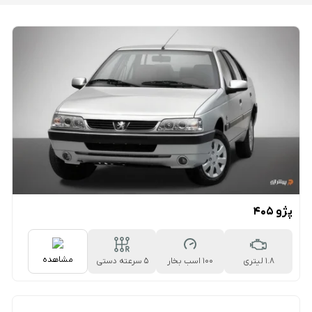
پژو 405
مشاهده
1.8 لیتری
100 اسب بخار
5 سرعته دستی