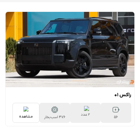
راکس 01
2 عدد
مشاهده
56
476 اسب‌بخار
کیلووات‌ساعت