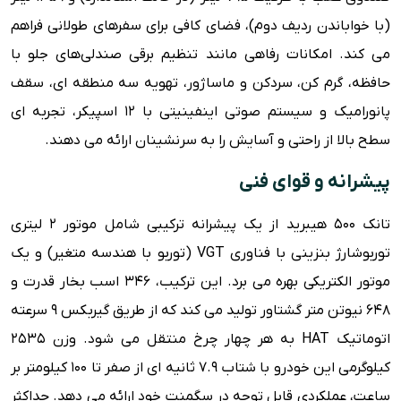
(با خواباندن ردیف دوم)، فضای کافی برای سفرهای طولانی فراهم
می کند. امکانات رفاهی مانند تنظیم برقی صندلی‌های جلو با
حافظه، گرم کن، سردکن و ماساژور، تهویه سه منطقه ای، سقف
پانورامیک و سیستم صوتی اینفینیتی با 12 اسپیکر، تجربه ای
سطح بالا از راحتی و آسایش را به سرنشینان ارائه می دهند.
پیشرانه و قوای فنی
تانک 500 هیبرید از یک پیشرانه ترکیبی شامل موتور 2 لیتری
توربوشارژ بنزینی با فناوری VGT (توربو با هندسه متغیر) و یک
موتور الکتریکی بهره می برد. این ترکیب، 346 اسب بخار قدرت و
648 نیوتن متر گشتاور تولید می کند که از طریق گیربکس 9 سرعته
اتوماتیک HAT به هر چهار چرخ منتقل می شود. وزن 2535
کیلوگرمی این خودرو با شتاب 7.9 ثانیه ای از صفر تا 100 کیلومتر بر
ساعت، عملکردی قابل توجه در سگمنت خود ارائه می دهد. حداکثر