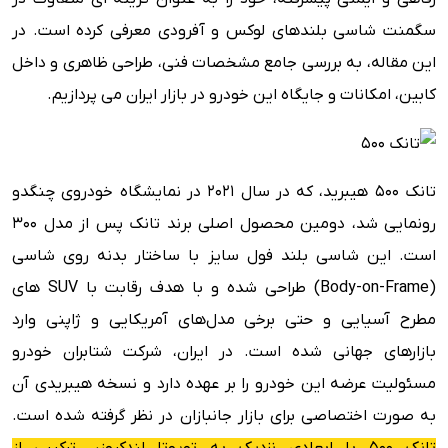
مشخصات فنی تانک ۵۰۰ هیبرید
سگمنت شاسی بلندهای لوکس و آفرودی معرفی کرده است. در
امکانات ایمنی
این مقاله، به بررسی جامع مشخصات فنی، طراحی ظاهری و داخل
ویژگی های رفاهی
کابین، امکانات و جایگاه این خودرو در بازار ایران می پردازیم.
مزایا و معایب
تانک 500 هیبرید، که در سال 2021 در نمایشگاه خودروی چنگدو
رونمایی شد، دومین محصول اصلی برند تانک پس از مدل 300
است. این شاسی بلند فول سایز با ساختار بدنه روی شاسی
(Body-on-Frame) طراحی شده و با هدف رقابت با SUV های
مطرح آسیایی و حتی برخی مدل‌های آمریکایی و ژاپنی وارد
بازارهای جهانی شده است. در ایران، شرکت شتابران خودرو
مسئولیت عرضه این خودرو را بر عهده دارد و نسخه هیبریدی آن
به صورت اختصاصی برای بازار جانبازان در نظر گرفته شده است.
تانک 500 با ابعادی نزدیک به تویوتا لندکروزر، ترکیبی از