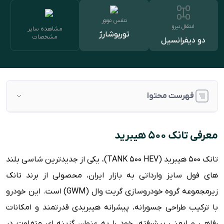
تنفس موتور
انتقال نیرو
مشاهده سایر
توربوشارژ
مشخصات
دو دیفرانسیل
فهرست محتوا
معرفی تانک ۵۰۰ هیبرید
معرفی تانک ۵۰۰ هیبرید
طراحی ظاهری و بدنه
تانک 500 هیبرید (TANK 500 HEV)، یکی از جدیدترین شاسی بلند
طراحی داخل کابین تانک ۵۰۰
های فول سایز وارداتی به بازار ایران، محصولی از برند تانک
پیشرانه و قوای فنی
زیرمجموعه گروه خودروسازی گریت وال (GWM) است. این خودرو
رقبا و جایگاه در بازار ایران
با ترکیب طراحی جسورانه، پیشرانه هیبریدی قدرتمند و امکانات
قیمت و عرضه در ایران
رفاهی و ایمنی پیشرفته، خود را به عنوان گزینه ای متفاوت در