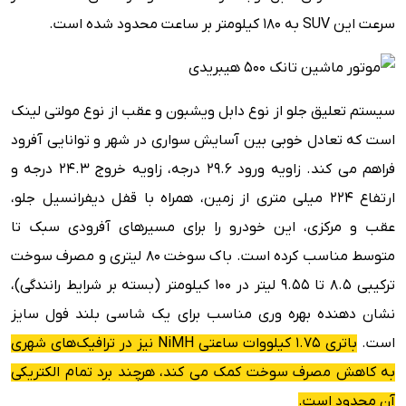
سرعت این SUV به 180 کیلومتر بر ساعت محدود شده است.
سیستم تعلیق جلو از نوع دابل ویشبون و عقب از نوع مولتی لینک
است که تعادل خوبی بین آسایش سواری در شهر و توانایی آفرود
فراهم می کند. زاویه ورود 29.6 درجه، زاویه خروج 24.3 درجه و
ارتفاع 224 میلی متری از زمین، همراه با قفل دیفرانسیل جلو،
عقب و مرکزی، این خودرو را برای مسیرهای آفرودی سبک تا
متوسط مناسب کرده است. باک سوخت 80 لیتری و مصرف سوخت
ترکیبی 8.5 تا 9.55 لیتر در 100 کیلومتر (بسته بر شرایط رانندگی)،
نشان دهنده بهره وری مناسب برای یک شاسی بلند فول سایز
است.
باتری 1.75 کیلووات ساعتی NiMH نیز در ترافیک‌های شهری
به کاهش مصرف سوخت کمک می کند، هرچند برد تمام الکتریکی
آن محدود است.