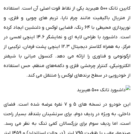
کابین تانک 500 هیبرید یکی از نقاط قوت اصلی آن است. استفاده
از متریال باکیفیت مانند چرم ناپا، تریم های چوبی و فلزی، و
نورپردازی محیطی با 64 رنگ، فضایی لوکس و دلنشین ایجاد کرده
است. داشبورد با طراحی لایه ای و نمایشگر 14.6 اینچی لمسی در
مرکز، به همراه کلاستر دیجیتال 12.3 اینچی پشت فرمان، ترکیبی از
ارگونومی و فناوری را ارائه می دهد. کنسول میانی با شیفتر
الکترونیکی، کنترلر چرخشی فلزی و دکمه‌های منظم، حس استفاده
از خودرویی در سطح برندهای لوکس را منتقل می کند.
این خودرو در نسخه های 5 و 7 نفره عرضه شده است. فضای
داخلی، به ویژه در ردیف دوم، برای سرنشینان بلندقد بسیار راحت
است، اما ردیف سوم برای بزرگسالان کمی تنگ به نظر می رسد.
صندوق عقب با ظرفیت 795 لیتر (در حالت استاندارد) و 1459 لیتر