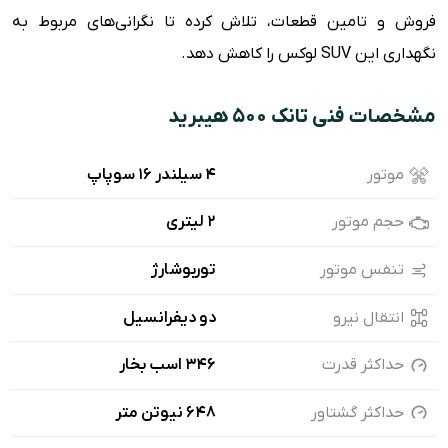
فروش و تامین قطعات، تلاش کرده تا نگرانی‌های مربوط به
نگهداری این SUV لوکس را کاهش دهد.
مشخصات فنی تانک ۵۰۰ هیبرید
موتور
۴ سیلندر ۱۶ سوپاپ
حجم موتور
2 لیتری
تنفس موتور
توربوشارژ
انتقال نیرو
دو دیفرانسیل
حداکثر قدرت
346 اسب بخار
حداکثر گشتاور
648 نیوتن متر