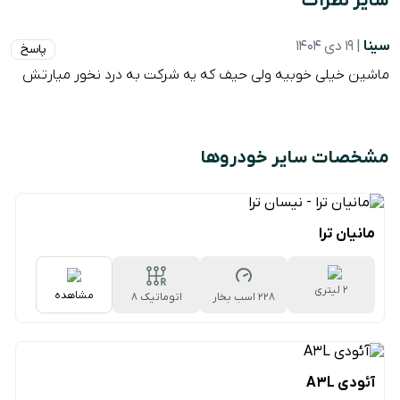
سایر نظرات
سینا
| 19 دی 1404
پاسخ
ماشین خیلی خوبیه ولی حیف که یه شرکت به درد نخور میارتش
مشخصات سایر خودروها
مانیان ترا
2 لیتری
مشاهده
228 اسب بخار
اتوماتیک 8
سرعته
آئودی A3L