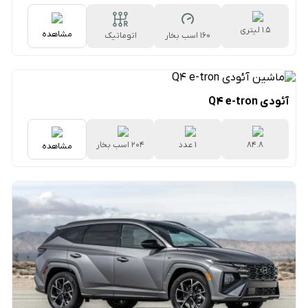
1.5 لیتری
مشاهده
160 اسب بخار
اتوماتیک
۷سرعته دوکلاچه
آئودی Q4 e-tron
۸۴.۸
1 عدد
204 اسب بخار
مشاهده
کیلووات‌ساعتی