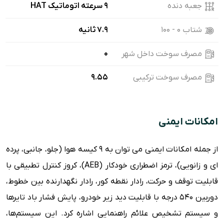
جعبه دنده
9 سرعته اتوماتیک HAT
شتاب ۰ - ۱۰۰
7.9 ثانیه
مصرف سوخت داخل شهر
0
مصرف سوخت ترکیبی
9.55
امکانات ایمنی
از جمله امکانات ایمنی می توان به 9 کیسه هوا (جلو، جانبی، پرده
ای و زانویی)، ترمز اضطراری خودکار (AEB)، کروز کنترل تطبیقی با
قابلیت توقف و حرکت، رادار نقطه کور، رادار نگهدارنده بین خطوط،
دوربین 540 درجه با قابلیت دید زیر خودرو، پایش فشار باد تایرها
و سیستم تشخیص علائم راهنمایی اشاره کرد. این سیستم‌ها،