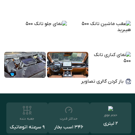
باز کردن گالری تصاویر
حجم موتور
حداکثر قدرت
جعبه دنده
2 لیتری
346 اسب بخار
9 سرعته اتوماتیک
HAT