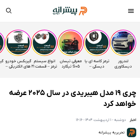
لندرور
ترمز کاسه ای یا
معرفی تیسان
انواع سیستم
گیربکس خودرو
دیسکاوری
دیسکی –
S05 تیگارد
ترمز – قسمت 21
های الکتریکی –
وارداتی
قسمت 22
موتور
اتوآکادمی
قسمت 20
راساموتور
اتوآکادمی
اتوآکادمی
چری 19 مدل هیبریدی در سال 2025 عرضه
خواهد کرد
اخبار
دوشنبه - 1 اردیبهشت 1404 - 16:16
تحریریه پیشرانه