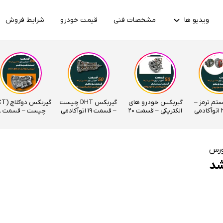
ویدیو ها
مشخصات فنی
قیمت خودرو
شرایط فروش
ستم ترمز –
گیربکس خودرو های
گیربکس DHT چیست
الکتریکی – قسمت 20
– قسمت 19 اتوآکادمی
چیس
اتوآکادمی
اتوآکادمی