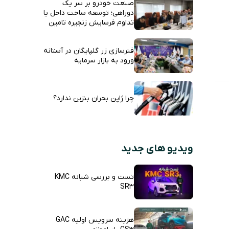
صنعت خودرو بر سر یک
دوراهی؛ توسعه ساخت داخل یا
تداوم فرسایش زنجیره تامین
فنرسازی زر گلپایگان در آستانه
ورود به بازار سرمایه
چرا ژاپن بحران بنزین ندارد؟
ویدیو های جدید
تست و بررسی شبانه KMC
SR3
هزینه سرویس اولیه GAC