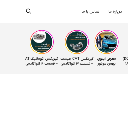
درباره ما
تماس با ما
گیربکس دوکلاچ (DCT)
معرفی اینوی
گیربکس CVT چیست
گیربکس اتوماتیک AT
ت – قسمت 18
بهمن موتور
– قسمت 17 اتوآکادمی
– قسمت ۱۶ اتوآکادمی