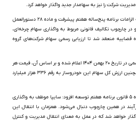
مدیریت شرکت را نیز به سهامدار جدید واگذار خواهد کرد.
به گزارش سایپانیوز، علیرضا بیاتی با اشاره به الزامات برنامه پنج‌ساله هفتم پیشرفت و ماده ۲۸ دستورالعمل
 در چارچوب تکالیف قانونی مربوط به واگذاری سهام چرخه‌ای،
قوه قضاییه منعقد شد تا ارزیابی رسمی سهام شرکت‌های گروه
به گفته وی، نتیجه این ارزیابی طی نامه‌ای رسمی در تاریخ ۲۰ بهمن ۱۴۰۴ اعلام شده و بر اساس آن، قیمت هر
سهم سایپا ۲۰۷۵ ریال تعیین شده است. همچنین ارزش کل سهام این خودروساز به رقم ۳۳۶ هزار میلیارد
بیاتی با تأکید بر تکلیف قانونی مندرج در ماده ۵ قانون برنامه هفتم توسعه افزود: سایپا موظف به واگذاری
آیند در همین چارچوب دنبال می‌شود. همزمان با انتقال این
اگذار خواهد شد که در عمل به معنای انتقال مدیریت و کنترل