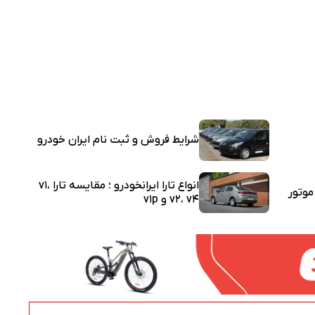
شرایط فروش و ثبت نام ایران خودرو
انواع تارا ایرانخودرو ؛ مقایسه تارا v1،
وتور
v2، v4 و v1p