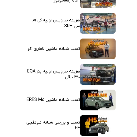
GS3 راساموتور
هزینه سرویس اولیه کی ام
سی SR3
تست شبانه ماشین لاماری اکو
هزینه سرویس اولیه بنز EQA
260 برقی
تست شبانه ماشین ERES M5
تست و بررسی شبانه هونگچی
H5