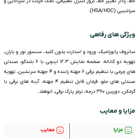
خط، رادار تغییر خط، کروز کنترل تطبیقی، کمک حرکت در سربالایی و
سراشیبی (HSA/HDC).
ویژگی های رفاهی
سانروف پانورامیک، ورود و استارت بدون کلید، سنسور نور و باران،
تهویه دو کاناله، صفحه نمایش 12.3 اینچی با 6 بلندگو، صندلی
های چرمی با تنظیم برقی 6 جهته راننده و 4 جهته سرنشین، تهویه
صندلی های جلو، فرمان قابل تنظیم 4 جهته، آینه های برقی با
گرمکن، دوربین 360 درجه، ترمز پارک برقی، اتوهلد.
مزایا و معایب
مزایا
معایب