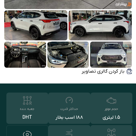
باز کردن گالری تصاویر
حجم موتور
حداکثر قدرت
جعبه دنده
1.5 لیتری
188 اسب بخار
DHT