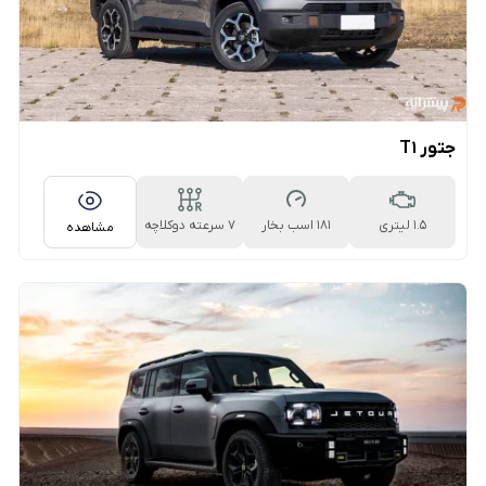
جتور T1
1.5 لیتری
181 اسب بخار
۷ سرعته دوکلاچه
مشاهده