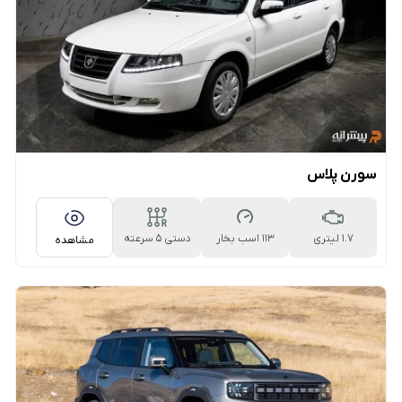
سورن پلاس
1.7 لیتری
113 اسب بخار
دستی ۵ سرعته
مشاهده