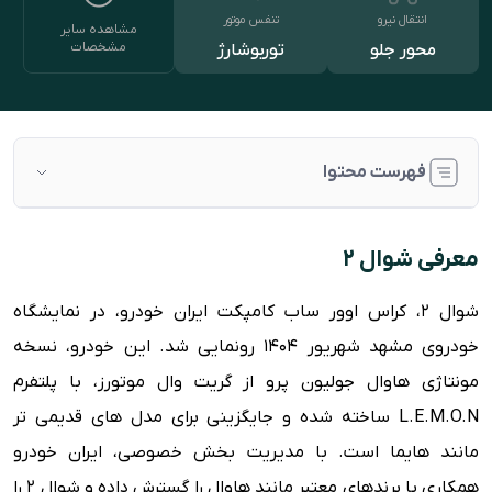
انتقال نیرو
تنفس موتور
مشاهده سایر
مشخصات
محور جلو
توربوشارژ
فهرست محتوا
معرفی شوال ۲
معرفی شوال ۲
بررسی طراحی ظاهری و بدنه
شوال 2، کراس اوور ساب کامپکت ایران خودرو، در نمایشگاه
بررسی طراحی داخلی
خودروی مشهد شهریور 1404 رونمایی شد. این خودرو، نسخه
پیشرانه و قوای فنی CHEVAL 2
مونتاژی هاوال جولیون پرو از گریت وال موتورز، با پلتفرم
رقبا شوال۲
L.E.M.O.N ساخته شده و جایگزینی برای مدل های قدیمی تر
مشخصات فنی شوال ۲
مانند هایما است. با مدیریت بخش خصوصی، ایران خودرو
امکانات ایمنی
همکاری با برندهای معتبر مانند هاوال را گسترش داده و شوال 2 را