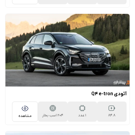
۷سرعته دوکلاچه
آئودی Q4 e-tron
۸۴.۸
1 عدد
204 اسب بخار
مشاهده
کیلووات‌ساعتی