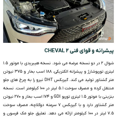
پیشرانه و قوای فنی CHEVAL 2
شوال 2 در دو نسخه عرضه می شود. نسخه هیبریدی با موتور 1.5
لیتری توربوشارژ و پیشرانه الکتریکی، 188 اسب بخار و 375 نیوتن
متر گشتاور تولید می کند. گیربکس DHT نیرو را به چرخ های جلو
منتقل کرده و مصرف سوخت 5.1 لیتر در 100 کیلومتر است. نسخه
بنزینی با موتور 1.5 لیتری توربو GDI و 174 اسب بخار و 270 نیوتن
متر گشتاور دارد و با گیربکس 7 سرعته دوکلاچه، مصرف سوخت
7.5 لیتر در 100 کیلومتر ارائه می دهد. تعلیق جلو مک فرسون و