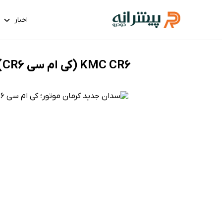
اخبار
KMC CR6 (کی ام سی CR6) بررسی مشخصات فنی و تصاویر