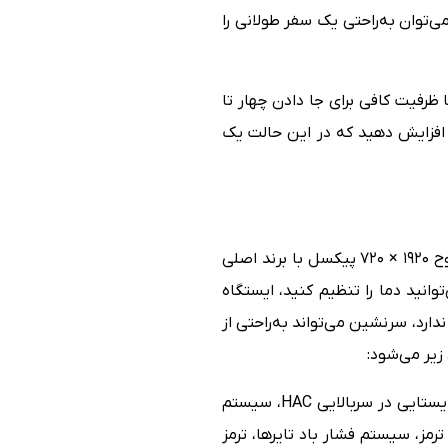
‌توان به‌راحتی یک سفر طولانی را
می‌شود اما ظرفیت کافی برای جا دادن چهار تا
ا افزایش دهید که در این حالت یک
در بخش تجهیزات اگر به‌عنوان کلاستر و نمایشگر چندرسانه‌ای، دو پنل استاندارد ۱۲.۳ اینچی IPS با وضوح ۱۹۲۰ × ۷۲۰ پیکسل با برند اصلی
ار دارد. در این نمایشگر می‌توانید دما را تنظیم کنید، ایستگاه
ارد، سرنشین می‌تواند به‌راحتی از
شش عدد کیسه هوای روبرو و جانبی و پرده‌ای، سیستم کنترل پایداری الکترونیکی ESC، سیستم کنترل ایستایی در سربالایی HAC، سیستم
ی ترمز اضطراری، سیستم کنترل کشش TCS، سیستم کمکی ترمز، سیستم فشار باد تایرها، ترمز