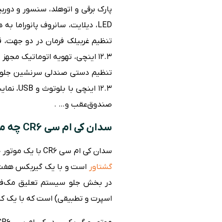
LED، دیلایت، سانروف پانوراما ب
تنظیم غربیلک فرمان در دو جهت، ق
12.3 اینچی، تهویه اتوماتیک م
صندوق‌عقب و… .
سدان کی ام سی CR6 چه مشخصات فنی دارد؟
سدان کی ام سی CR6 با یک موتور چهار سیلندر بنزینی ۱.۵ لیتری توربوشارژ عرضه می‌شود که توان خروجی آن ۱۷۸
گشتاور
است و با یک گیربکس هفت سر
در بخش جلو سیستم تعلیق مک‌فرسو
اسپرت و تطبیقی) است که با یک کل