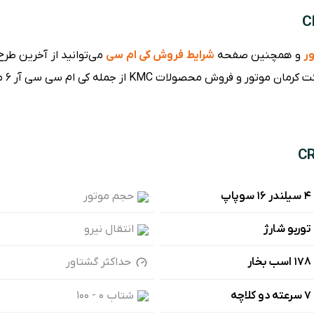
ر
و همچنین صفحه
شرایط فروش کی ام سی
می‌توانید از آخرین طر
محصولات KMC از جمله کی ام سی سی آر ۶ مطلع شوید.
۴ سیلندر ۱۶ سوپاپ
حجم موتور
توربو شارژ
انتقال نیرو
178 اسب بخار
حداکثر گشتاور
7 سرعته دو کلاچه
شتاب ۰ - ۱۰۰