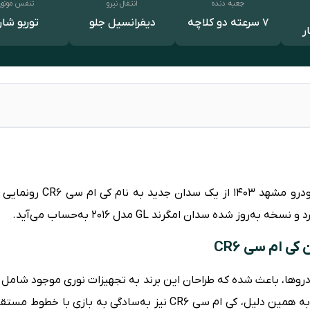
جعبه دنده
انتقال نیرو
تنفس موتور
7 سرعته دو کلاچه
دیفرانسیل جلو
توربو شار
سی CR6
شرکت کرمان موتور در نمایشگ
ی ام سی CR6
به‌هم‌پیوسته توجه داشته باشند. به همین دلیل، کی ام سی CR6 نیز به‌