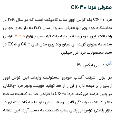
معرفی مزدا CX-30
امکانات ایمنی
ویژگی های رفاهی
مزدا CX-30 یک کراس اوور ساب کامپکت است که در سال ۲۰۱۹ در
مزایا و معایب
نمایشگاه خودروی ژنو معرفی شد و از سال ۲۰۲۰ به بازارهای جهانی
راه یافت. این خودرو، که بر پایه پلت فرم نسل چهارم
مزدا ۳
طراحی
شده، به عنوان گزینه ای میان رده بین مدل های CX-3 و CX-5 در
سبد محصولات مزدا قرار میگیرد.
در ایران، شرکت آفتاب خودرو مسئولیت واردات این کراس اوور
ژاپنی را بر عهده دارد و آن را از خط تولید جوینت ونچر مزدا-چانگان
در چین عرضه می کند. مزدا CX-30 با طراحی جذاب، کیفیت ساخت
بالا و دینامیک رانندگی قابل توجه، تلاش دارد تا جایگاه ویژه ای در
بازار رقابتی کراس اوورهای ساب کامپکت به دست آورد. این مقاله