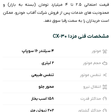
قیمت احتمالی ۲.۵ تا ۴ میلیارد تومان (بسته به بازار) و
محدودیت های خدمات پس از فروش شرکت آفتاب خودرو، ممکن
است خریداران را به سمت رقبا سوق دهد.
مشخصات فنی مزدا CX-30
موتور
۴ سیلندر ۱۶ سوپاپ
حجم موتور
2 لیتری
تنفس موتور
تنفس طبیعی
انتقال نیرو
محور جلو
حداکثر قدرت
158 اسب بخار
حداکثر گشتاور
202 نیوتن متر