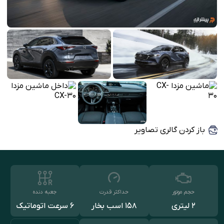
باز کردن گالری تصاویر
حجم موتور
حداکثر قدرت
جعبه دنده
2 لیتری
158 اسب بخار
۶ سرعت اتوماتیک