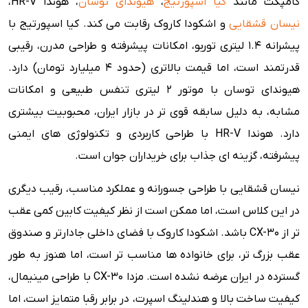
کامپکت مانند
کیا اسپورتیج
،
هیوندای توسان
، هوندا HR-V،
نیسان قشقایی
و اشکودا کاروک رقابت می کند. کیا اسپورتیج با
پیشرانه ۱.۴ لیتری توربو، امکانات پیشرفته و طراحی مدرن، رقیبی
قدرتمند است، اما قیمت بالاتری (حدود ۴ میلیارد تومان) دارد.
هیوندای توسان با موتور ۲ لیتری تنفس طبیعی و امکانات
مشابه، به دلیل سابقه قوی تر در بازار ایران، محبوبیت بیشتری
دارد. هوندا HR-V با طراحی کاربردی و تکنولوژی های ایمنی
پیشرفته، گزینه ای جذاب برای خریداران جوان است.
نیسان قشقایی با طراحی جسورانه و عملکرد مناسب، رقیب دیگری
در این کلاس است، اما ممکن است از نظر کیفیت کابین کمی عقب
تر از CX-30 باشد. اشکودا کاروک با فضای داخلی جادارتر و صندوق
عقب بزرگ تر، برای خانواده ها مناسب تر است، اما هنوز به طور
گسترده در ایران عرضه نشده است. مزدا CX-30 با طراحی مینیمال،
کیفیت ساخت بالا و هندلینگ اسپرت، در برابر رقبا متمایز است، اما