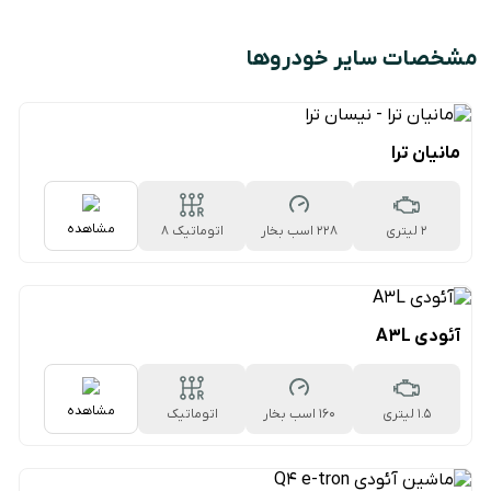
مشخصات سایر خودروها
مانیان ترا
مشاهده
2 لیتری
228 اسب بخار
اتوماتیک 8
سرعته
آئودی A3L
مشاهده
1.5 لیتری
160 اسب بخار
اتوماتیک
۷سرعته دوکلاچه