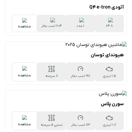
آئودی Q4 e-tron
۸۴.۸
1 عدد
204 اسب بخار
مشاهده
کیلووات‌ساعتی
هیوندای توسان
مشاهده
1.5 لیتری
197 اسب بخار
۸ سرعته
اتوماتیک
سورن پلاس
مشاهده
1.7 لیتری
113 اسب بخار
دستی ۵ سرعته