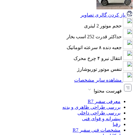
باز کردن گالری تصاویر
حجم موتور
2 لیتری
حداکثر قدرت
252 اسب بخار
جعبه دنده
۸ سرعته اتوماتیک
انتقال نیرو
۴ چرخ محرک
تنفس موتور
توربوشارژ
مشاهده سایر مشخصات
فهرست محتوا
معرفی سفیر R7
بررسی طراحی ظاهری و بدنه
بررسی طراحی داخلی
پیشرانه و قوای فنی
رقبا
مشخصات فنی سفیر R7