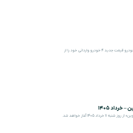
قیمت جدید 4 محصول هرمس خودرو – خرداد 1405 شرکت هرمس خودرو قیمت جدید ۴ خودرو وارداتی خود را از
خرداد 1405
مرحله جدید عرضه خودروهای وارداتی از طریق سامانه یکپارچه «اتونوین» از روز شنبه ۱۱ خرداد ۱۴۰۵ آغاز خواهد شد.