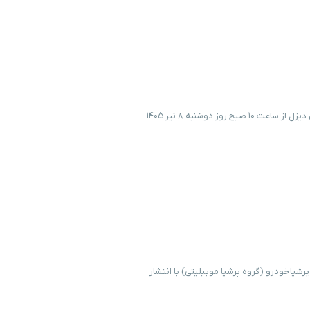
فروش نقدی مرحله ای محصولات بهمن دیزل – تیر ۱۴۰۵ شرکت بهمن دیزل از ساعت ۱۰ صبح روز دوشنبه ۸ تیر ۱۴۰۵
رایط فروش اقساطی BMW 225L M Sport مدل 2025 – خرداد ۱۴۰۵ پرشیاخودرو (گروه پرشیا موبیلیتی) با انتشار