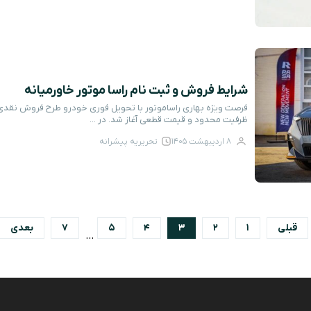
شرایط فروش و ثبت نام راسا موتور خاورمیانه
ظرفیت محدود و قیمت قطعی آغاز شد. در ...
8 اردیبهشت 1405
تحریریه پیشرانه
قبلی
1
2
3
4
5
7
بعدی
…