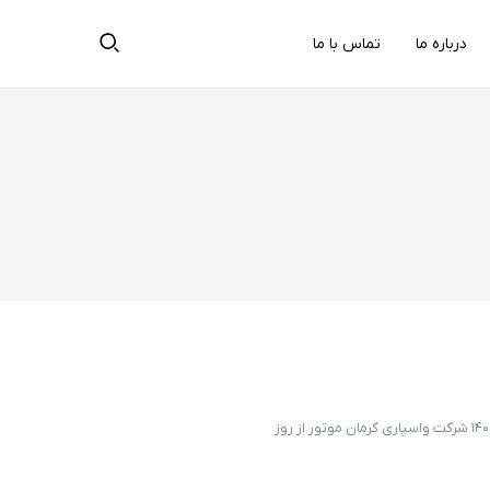
درباره ما
تماس با ما
شرایط فروش اقساطی ۴ محصول کرمان موتور با تحویل فوری – تیر ۱۴۰۵ شرکت واسپاری کرمان موتور از روز