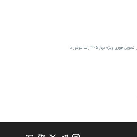
فرصت ویژه بهاری راساموتور با تحویل فوری خودرو طرح فروش نقدی تحویل فوری ویژه بهار ۱۴۰۵ راسا موتور با