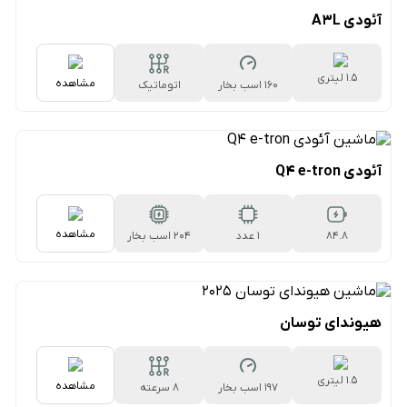
آئودی A3L
1.5 لیتری
مشاهده
160 اسب بخار
اتوماتیک
۷سرعته دوکلاچه
آئودی Q4 e-tron
مشاهده
۸۴.۸
1 عدد
204 اسب بخار
کیلووات‌ساعتی
هیوندای توسان
1.5 لیتری
مشاهده
197 اسب بخار
۸ سرعته
اتوماتیک