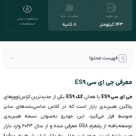
برد مفید
شتاب ۰ - ۱۰۰
مشاهده سایر
مشخصات
143 کیلومتر
8 ثانیه
فهرست محتوا
معرفی جی ای سی ES9
معرفی جی ای سی ES9
بررسی طراحی داخلی
جی ای سی ES9
یا همان
گک ES9
یکی از جدیدترین کراس‌اوورهای
بررسی طراحی ظاهری و بدنه
پلاگین هیبریدی بازار است که در کلاس شاسی‌بلندهای سایز
پیشرانه و قوای فنی
متوسط قرار می‌گیرد. این خودرو به‌عنوان نسخه هیبریدی
رقبا
توسعه‌یافته از پلتفرم GS8 معرفی شده و از سال ۲۰۲۳ وارد بازار
مشخصات فنی جی ای سی ES9
چین شده است. ورود این مدل به بازار ایران از طریق
پرشیا