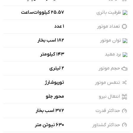
ظرفیت باتری
۲۵.۵۷ کیلووات‌ساعت
تعداد موتور
1 عدد
توان موتور
۱۸۲ اسب بخار
برد مفید
143 کیلومتر
حجم موتور
2 لیتری
تنفس موتور
توربوشارژ
انتقال نیرو
محور جلو
حداکثر قدرت
372 اسب بخار
حداکثر گشتاور
630 نیوتن متر