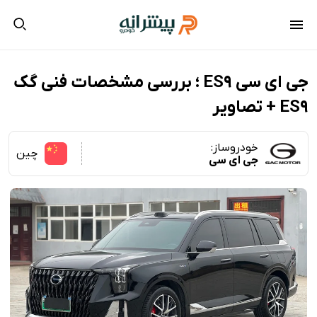
جی ای سی ES9 ؛ بررسی مشخصات فنی گک
ES9 + تصاویر
خودروساز:
چین
جی ای سی