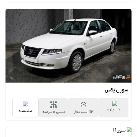
سورن پلاس
1.7 لیتری
مشاهده
113 اسب بخار
دستی ۵ سرعته