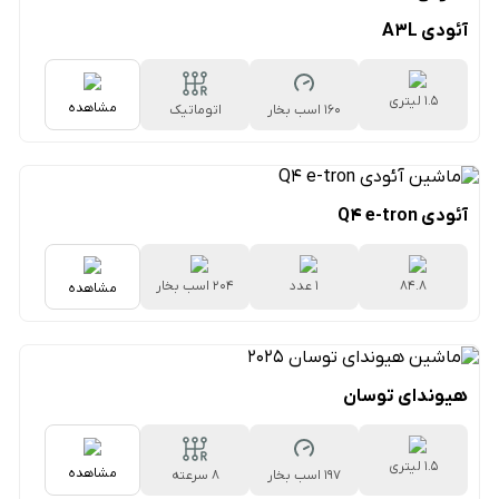
آئودی A3L
1.5 لیتری
مشاهده
160 اسب بخار
اتوماتیک
۷سرعته دوکلاچه
آئودی Q4 e-tron
۸۴.۸
1 عدد
204 اسب بخار
مشاهده
کیلووات‌ساعتی
هیوندای توسان
1.5 لیتری
مشاهده
197 اسب بخار
۸ سرعته
اتوماتیک