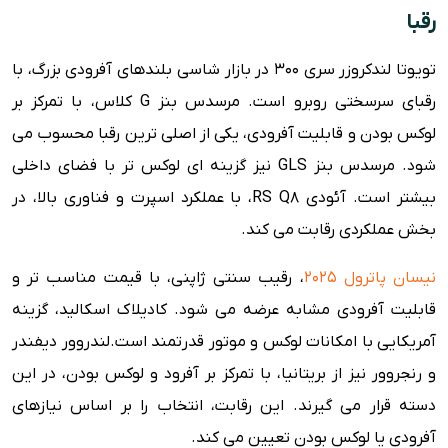
رقبا
تویوتا لندکروزر سری 300 در بازار شاسی بلندهای آفرودی بزرگ، با
رقبای سرسختی روبرو است. مرسدس بنز G کلاس، با تمرکز بر
لوکس بودن و قابلیت آفرودی، یکی از اصلی ترین رقبا محسوب می
شود. مرسدس بنز GLS نیز گزینه ای لوکس تر با فضای داخلی
بیشتر است. آئودی RS Q8، با عملکرد اسپرت و فناوری بالا، در
بخش عملکردی رقابت می کند.
نیسان پاترول 2025
، رقیب سنتی ژاپنی، با قیمت مناسب تر و
قابلیت آفرودی مشابه عرضه می شود. کادیلاک اسکالید، گزینه
آمریکایی با امکانات لوکس و موتور قدرتمند است.لندروور دیفندر
و رنجروور نیز از بریتانیا، با تمرکز بر آفرود و لوکس بودن، در این
دسته قرار می گیرند. این رقابت، انتخاب را بر اساس نیازهای
آفرودی یا لوکس بودن تعیین می کند.