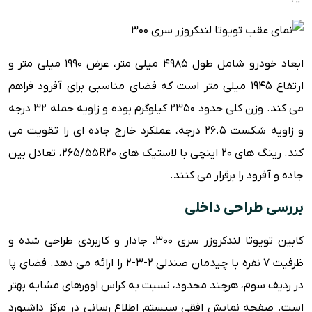
ابعاد خودرو شامل طول 4985 میلی متر، عرض 1990 میلی متر و
ارتفاع 1945 میلی متر است که فضای مناسبی برای آفرود فراهم
می کند. وزن کلی حدود 2350 کیلوگرم بوده و زاویه حمله 32 درجه
و زاویه شکست 26.5 درجه، عملکرد خارج جاده ای را تقویت می
کند. رینگ های 20 اینچی با لاستیک های 265/55R20، تعادل بین
جاده و آفرود را برقرار می کنند.
بررسی طراحی داخلی
کابین تویوتا لندکروزر سری 300، جادار و کاربردی طراحی شده و
ظرفیت 7 نفره با چیدمان صندلی 2-3-2 را ارائه می دهد. فضای پا
در ردیف سوم، هرچند محدود، نسبت به کراس اوورهای مشابه بهتر
است. صفحه نمایش افقی سیستم اطلاع رسانی در مرکز داشبورد