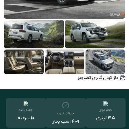
باز کردن گالری تصاویر
حجم موتور
جعبه دنده
حداکثر قدرت
3.5 لیتری
10 سرعته
409 اسب بخار
اتوماتیک