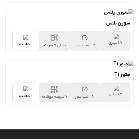
سورن پلاس
1.7 لیتری
مشاهده
113 اسب بخار
دستی ۵ سرعته
جتور T1
1.5 لیتری
مشاهده
181 اسب بخار
۷ سرعته دوکلاچه