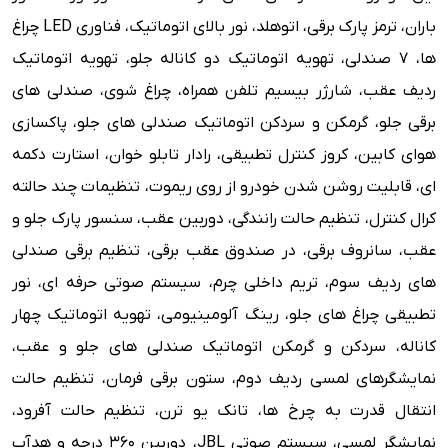
باران، ترمز پارک برقی، اتوهلد، نور بالای اتوماتیک، فناوری LED چراغ
ها، 7 صندلی، تهویه اتوماتیک دو کاناله جلو، تهویه اتوماتیک
ردیف عقب، شارژر بیسیم تلفن همراه، چراغ شوی، صندلی های
برقی جلو، گرمکن و سردکن اتوماتیک صندلی های جلو، پاکسازی
هوای کابین، کروز کنترل تطبیقی، رادار تابلو خوان، استارت دکمه
ای، قابلیت روشن شدن خودرو از روی ریموت، تنظیمات چند حالته
کرال کنترل، تنظیم حالت رانندگی، دوربین عقب، سنسور پارک جلو و
عقب، سانروف برقی، در صندوق عقب برقی، تنظیم برقی صندلی
های ردیف سوم، تریم داخلی چرم، سیستم صوتی حرفه ای، نور
تطبیقی چراغ های جلو، رینگ آلومینیومی، تهویه اتوماتیک چهار
کاناله، سردکن و گرمکن اتوماتیک صندلی های جلو و عقب،
نمایشگرهای لمسی ردیف دوم، ستون برقی فرمان، تنظیم حالت
انتقال قدرت به چرخ ها، تانک یو ترن، تنظیم حالت آفرود،
نمایشگر لمسی، سیستم صوتی JBL، دوربین 360 درجه و هدآپ