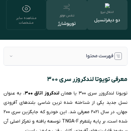
انتقال نیرو
تنفس موتور
مشاهده سایر
دو دیفرانسیل
مشخصات
توربوشارژ
فهرست محتوا
معرفی تویوتا لندکروزر سری ۳۰۰
معرفی تویوتا لندکروزر سری ۳۰۰
بررسی طراحی ظاهری و بدنه
تویوتا لندکروزر سری 300 یا همان
لندکروز اتاق ۳۰۰
، به عنوان
بررسی طراحی داخلی
نسل جدید یکی از شناخته شده ترین شاسی بلندهای آفرودی
پیشرانه و قوای فنی
جهان، در سال 2021 معرفی شد. این خودرو که جایگزین سری 200
رقبا
شده است، بر پایه پلتفرم TNGA-F توسعه یافته و تمرکز اصلی آن
مشخصات فنی تویوتا لندکروزر سری ۳۰۰
بر بهبود قابلیت های آفرودی، کارایی فنی و ایمنی است.