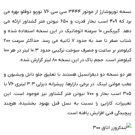
نسخه توربوشارژ از موتور 3444 سی سی V6 توربو دوقلو بهره می
برد که 409 اسب بخار قدرت و 650 نیوتن متر گشتاور ارائه می
دهد. گیربکس 10 سرعته اتوماتیک در این نسخه استفاده شده و
شتاب صفر تا صد به حدود 7 ثانیه می رسد. حداکثر سرعت 200
کیلومتر بر ساعت و مصرف سوخت ترکیبی حدود 10.3 لیتر در هر 100
کیلومتر است. حجم باک در این نسخه 80 لیتر گزارش شده.
هر دو نسخه دو دیفرانسیل هستند با تعلیق جلو دابل ویشبون و
عقب مولتی لینک. در برخی بازارها، پیشرانه دیزلی 3.3 لیتری V6 با
305 اسب بخار و 700 نیوتن متر گشتاور نیز موجود است. این
تغییرات، کارایی را نسبت به نسل قبل بهبود بخشیده، هرچند
پیچیدگی فنی افزایش یافته است.