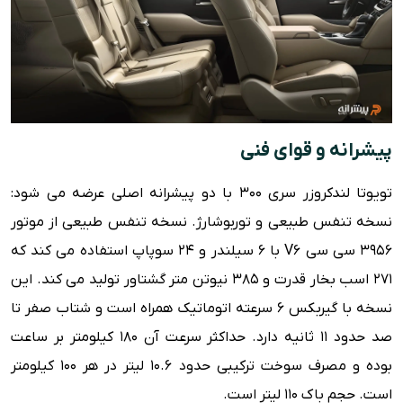
پیشرانه و قوای فنی
تویوتا لندکروزر سری 300 با دو پیشرانه اصلی عرضه می شود:
نسخه تنفس طبیعی و توربوشارژ. نسخه تنفس طبیعی از موتور
3956 سی سی V6 با 6 سیلندر و 24 سوپاپ استفاده می کند که
271 اسب بخار قدرت و 385 نیوتن متر گشتاور تولید می کند. این
نسخه با گیربکس 6 سرعته اتوماتیک همراه است و شتاب صفر تا
صد حدود 11 ثانیه دارد. حداکثر سرعت آن 180 کیلومتر بر ساعت
بوده و مصرف سوخت ترکیبی حدود 10.6 لیتر در هر 100 کیلومتر
است. حجم باک 110 لیتر است.