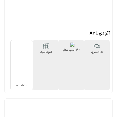
آئودی A3L
160 اسب بخار
1.5 لیتری
اتوماتیک
۷سرعته دوکلاچه
مشاهده