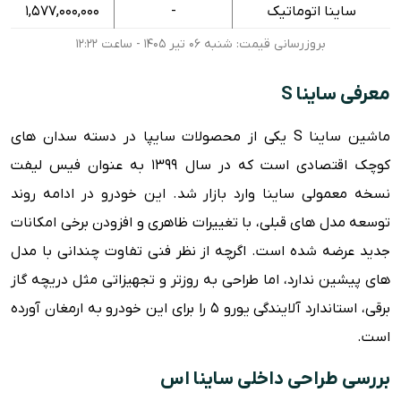
امکانات ایمنی
ساینا اتوماتیک
-
1,577,000,000
ویژگی های رفاهی
بروزرسانی قیمت: شنبه ۰۶ تیر ۱۴۰۵ - ساعت ۱۲:۲۲
دانلود دفترچه ساینا S
معرفی ساینا S
مزایا و معایب
ماشین ساینا S یکی از محصولات سایپا در دسته سدان های
کوچک اقتصادی است که در سال ۱۳۹۹ به عنوان فیس لیفت
نسخه معمولی ساینا وارد بازار شد. این خودرو در ادامه روند
توسعه مدل های قبلی، با تغییرات ظاهری و افزودن برخی امکانات
جدید عرضه شده است. اگرچه از نظر فنی تفاوت چندانی با مدل
های پیشین ندارد، اما طراحی به روزتر و تجهیزاتی مثل دریچه گاز
برقی، استاندارد آلایندگی یورو ۵ را برای این خودرو به ارمغان آورده
است.
بررسی طراحی داخلی ساینا اس