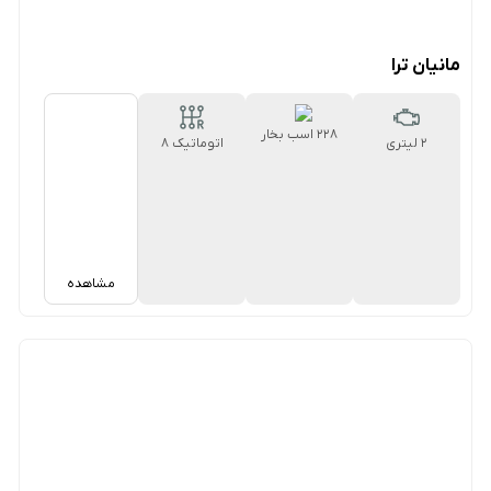
مانیان ترا
228 اسب بخار
2 لیتری
اتوماتیک 8
سرعته
مشاهده