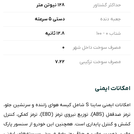
حداکثر گشتاور
128 نیوتن متر
جعبه دنده
دستی ۵ سرعته
شتاب ۰ - ۱۰۰
12.8 ثانیه
مصرف سوخت داخل شهر
0
مصرف سوخت ترکیبی
7.22
امکانات ایمنی
امکانات ایمنی ساینا S شامل کیسه هوای راننده و سرنشین جلو،
ترمز ضدقفل (ABS)، توزیع نیروی ترمز (EBD)، ترمز کمکی، کنترل
کشش و کنترل پایداری است. همچنین این خودرو از سنسور پارک
عقب، دوربین عقب و چراغ روز بهره می‌برد. سیستم‌های ایمنی