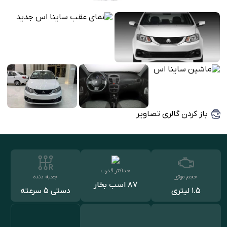
باز کردن گالری تصاویر
حداکثر قدرت
حجم موتور
جعبه دنده
87 اسب بخار
1.5 لیتری
دستی ۵ سرعته