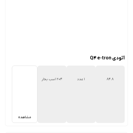
آئودی Q4 e-tron
۸۴.۸
1 عدد
204 اسب بخار
کیلووات‌ساعتی
مشاهده